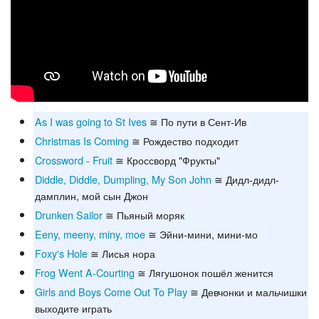
As I was going to St Ives
≅ По пути в Сент-Ив
Christmas Is Coming
≅ Рождество подходит
Crossword - Fruit
≅ Кроссворд "Фрукты"
Diddle, Diddle, Dumpling, My Son John
≅ Дидл-дидл-
дамплин, мой сын Джон
Drunken Sailor
≅ Пьяный моряк
Eeny, meeny, miny, moe
≅ Эйни-мини, мини-мо
Foxy's Hole
≅ Лисья нора
Frog Went A-Courting
≅ Лягушонок пошёл женится
Girls and Boys Come Out To Play
≅ Девчонки и мальчишки
выходите играть