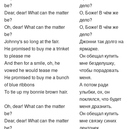
be?
дело?
Dear, dear! What can the matter
О, Боже! В чём же
be?
дело?
Oh, dear! What can the matter
О, Боже! В чём же
be?
дело?
Johnny's so long at the fair.
Джонни так долго на
He promised to buy me a trinket
ярмарке.
to please me
Он обещал купить
And then for a smile, oh, he
мне безделушку,
vowed he would tease me
чтобы порадовать
He promised to buy me a bunch
меня.
of blue ribbons
А потом ради
To tie up my bonnie brown hair.
улыбки, ох, он
поклялся, что будет
Oh, dear! What can the matter
меня дразнить.
be?
Он обещал купить
Dear, dear! What can the matter
мне связку синих
be?
ленточек.