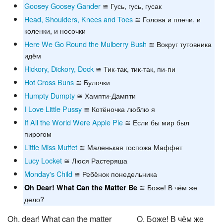
Goosey Goosey Gander
≅ Гусь, гусь, гусак
Head, Shoulders, Knees and Toes
≅ Голова и плечи, и
коленки, и носочки
Here We Go Round the Mulberry Bush
≅ Вокруг тутовника
идём
Hickory, Dickory, Dock
≅ Тик-так, тик-так, пи-пи
Hot Cross Buns
≅ Булочки
Humpty Dumpty
≅ Хампти-Дампти
I Love Little Pussy
≅ Котёночка люблю я
If All the World Were Apple Pie
≅ Если бы мир был
пирогом
Little Miss Muffet
≅ Маленькая госпожа Маффет
Lucy Locket
≅ Люся Растеряша
Monday's Child
≅ Ребёнок понедельника
≅ Боже! В чём же
Oh Dear! What Can the Matter Be
дело?
Oh, dear! What can the matter
О, Боже! В чём же