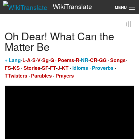
WikiTranslate
MENU
Search
Oh Dear! What Can the
Matter Be
+
Lang
-
L
-
A
-
S
-
V
-
Sg
-
G
·
Poems
-
R
-
NR
-
CR
-
GG
·
Songs
-
FS
-
KS
·
Stories
-
SF
-
FT
-
J
-
KT
·
Idioms
·
Proverbs
·
TTwisters
·
Parables
·
Prayers