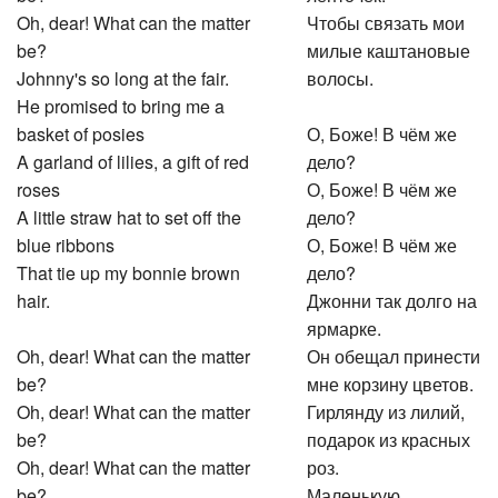
Oh, dear! What can the matter
Чтобы связать мои
be?
милые каштановые
Johnny's so long at the fair.
волосы.
He promised to bring me a
basket of posies
О, Боже! В чём же
A garland of lilies, a gift of red
дело?
roses
О, Боже! В чём же
A little straw hat to set off the
дело?
blue ribbons
О, Боже! В чём же
That tie up my bonnie brown
дело?
hair.
Джонни так долго на
ярмарке.
Oh, dear! What can the matter
Он обещал принести
be?
мне корзину цветов.
Oh, dear! What can the matter
Гирлянду из лилий,
be?
подарок из красных
Oh, dear! What can the matter
роз.
be?
Маленькую