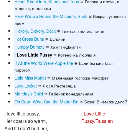
Head, Shoulders, Knees and Toes
≅ Голова и плечи, и
коленки, и носочки
Here We Go Round the Mulberry Bush
≅ Вокруг тутовника
идём
Hickory, Dickory, Dock
≅ Тик-так, тик-так, пи-пи
Hot Cross Buns
≅ Булочки
Humpty Dumpty
≅ Хампти-Дампти
≅ Котёночка люблю я
I Love Little Pussy
If All the World Were Apple Pie
≅ Если бы мир был
пирогом
Little Miss Muffet
≅ Маленькая госпожа Маффет
Lucy Locket
≅ Люся Растеряша
Monday's Child
≅ Ребёнок понедельника
Oh Dear! What Can the Matter Be
≅ Боже! В чём же дело?
I love little pussy,
I Love Little
Her coat is so warm,
Pussy/Russian
And if I don't hurt her,