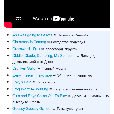
As I was going to St Ives
≅ По пути в Сент-Ив
Christmas Is Coming
≅ Рождество подходит
Crossword - Fruit
≅ Кроссворд "Фрукты"
Diddle, Diddle, Dumpling, My Son John
≅ Дидл-дидл-
дамплин, мой сын Джон
Drunken Sailor
≅ Пьяный моряк
Eeny, meeny, miny, moe
≅ Эйни-мини, мини-мо
Foxy's Hole
≅ Лисья нора
Frog Went A-Courting
≅ Лягушонок пошёл женится
Girls and Boys Come Out To Play
≅ Девчонки и мальчишки
выходите играть
Goosey Goosey Gander
≅ Гусь, гусь, гусак