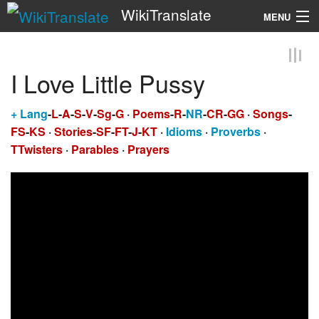
WikiTranslate
MENU
Search
I Love Little Pussy
+
Lang
-
L
-
A
-
S
-
V
-
Sg
-
G
·
Poems
-
R
-
NR
-
CR
-
GG
·
Songs
-
FS
-
KS
·
Stories
-
SF
-
FT
-
J
-
KT
·
Idioms
·
Proverbs
·
TTwisters
·
Parables
·
Prayers