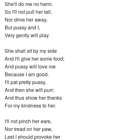
She'll do me no harm.
So I'll not pull her tail,
Nor drive her away,
But pussy and I,
Very gently will play.
She shall sit by my side
And I'll give her some food;
And pussy will love me
Because I am good.
I'll pat pretty pussy,
And then she will purr;
And thus show her thanks
For my kindness to her.
I'll not pinch her ears,
Nor tread on her paw,
Lest I should provoke her