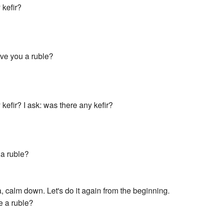
 kefir?
ive you a ruble?
kefir? I ask: was there any kefir?
 a ruble?
a, calm down. Let's do it again from the beginning.
e a ruble?