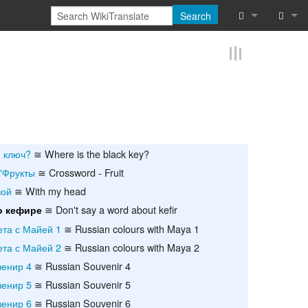
Search
What links he
Log in
Related chan
Reques
Special pages
Printable vers
 ключ?
≅ Where is the black key?
"Фрукты
≅ Crossword - Fruit
Permanent lin
вой
≅ With my head
Page informat
≅ Don't say a word about kefir
о кефире
ета с Майей 1
≅ Russian colours with Maya 1
Cite this page
ета с Майей 2
≅ Russian colours with Maya 2
Browse proper
венир 4
≅ Russian Souvenir 4
венир 5
≅ Russian Souvenir 5
Browse proper
венир 6
≅ Russian Souvenir 6