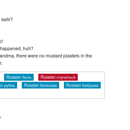
 kefir?
o!
t happened, huh?
randma, there were no mustard plasters in the
r.
Russian быть
Russian случаться
an рубль
Russian батюшка
Russian бабушка
y.