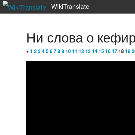
WikiTranslate
Ни слова о кефи
+
1
2
3
4
5
6
7
8
9
10
11
12
13
14
15
16
17
18
19
2