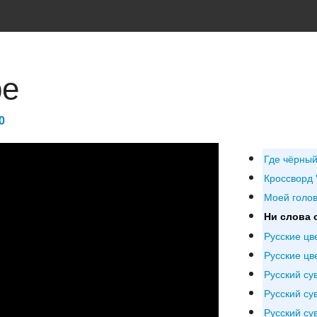
ре
0
Где чёрный
Кроссворд 
Моей голо
Ни слова 
Русские цв
Русские цв
Русский су
Русский су
Русский су