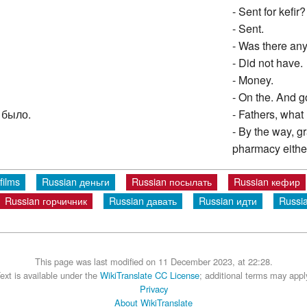
- Sent for kefir?
- Sent.
- Was there any
- Did not have.
- Money.
- On the. And g
 было.
- Fathers, wha
- By the way, g
pharmacy eithe
films
Russian деньги
Russian посылать
Russian кефир
Russian горчичник
Russian давать
Russian идти
Russi
This page was last modified on 11 December 2023, at 22:28.
ext is available under the
WikiTranslate CC License
; additional terms may appl
Privacy
About WikiTranslate