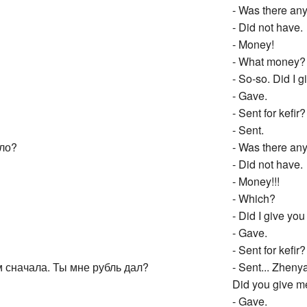
- Was there any
- Did not have.
- Money!
- What money?
- So-so. Did I g
- Gave.
- Sent for kefir?
- Sent.
ло?
- Was there any 
- Did not have.
- Money!!!
- Which?
- Did I give you
- Gave.
- Sent for kefir?
 сначала. Ты мне рубль дал?
- Sent... Zheny
Did you give m
- Gave.