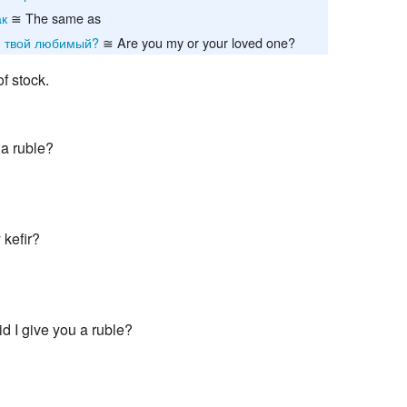
ак
≅ The same as
Recent chang
и твой любимый?
≅ Are you my or your loved one?
of stock.
 a ruble?
 kefir?
d I give you a ruble?