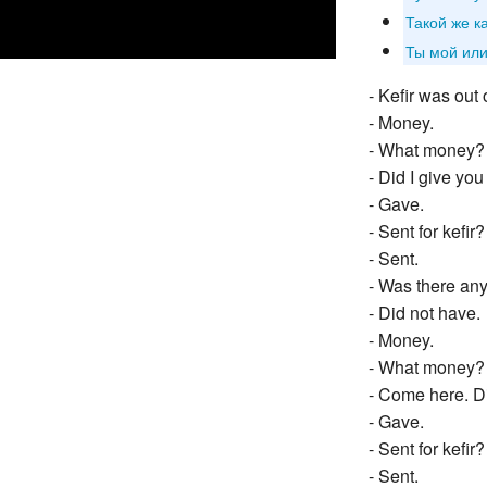
Такой же к
Ты мой ил
- Kefir was out 
- Money.
- What money?
- Did I give you
- Gave.
- Sent for kefir?
- Sent.
- Was there any
- Did not have.
- Money.
- What money?
- Come here. Di
- Gave.
- Sent for kefir?
- Sent.