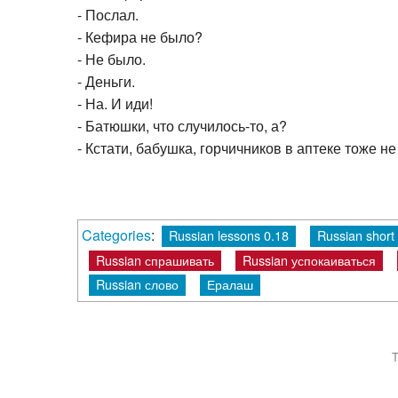
- Послал.
- Кефира не было?
- Не было.
- Деньги.
- На. И иди!
- Батюшки, что случилось-то, а?
- Кстати, бабушка, горчичников в аптеке тоже не
Categories
:
Russian lessons 0.18
Russian short 
Russian спрашивать
Russian успокаиваться
Russian слово
Ералаш
T