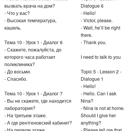
вызвать врача на дом?
Dialogue 6
- Что у вас?
- Hello!
- Высокая температура,
- Victor, please.
кашель.
- Wait, he’ll be right
there.
Тема 10 - Урок 1 - Диалог 6
- Thank you.
- Скажите, пожалуйста, до
которого часа работает
I need to talk to you
поликлиника?
- До восьми.
Topic 5 - Lesson 2 -
- Спасибо.
Dialogue 1
- Hello!
Тема 10 - Урок 1 - Диалог 7
- Hello. Can I ask
- Вы не скажете, где находится
Nina?
лаборатория?
- Nina is not at home.
- На третьем этаже.
Should I give her
- А где рентгеновский кабинет?
anything?
- На первом этаже.
- Please tell me that