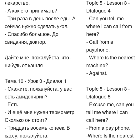
лекарство.
Topic 5 - Lesson 3 -
- А как его принимать?
Dialogue 4
- Три раза в день после еды. А
- Can you tell me
сейчас нужно сделать укол.
where I can call from
- Спасибо большое. До
here?
свидания, доктор.
- Call from a
payphone.
Дайте мне, пожалуйста, что-
- Where is the nearest
нибудь от кашля
machine?
- Against.
Тема 10 - Урок 3 - Диалог 1
- Скажите, пожалуйста, у вас
Topic 5 - Lesson 3 -
есть амидопирин?
Dialogue 5
- Есть.
- Excuse me, can you
- И ещё мне нужен термометр.
tell me where I can
Сколько он стоит?
call here?
- Тридцать восемь копеек. В
- From a pay phone.
кассу, пожалуйста.
-Where is the nearest