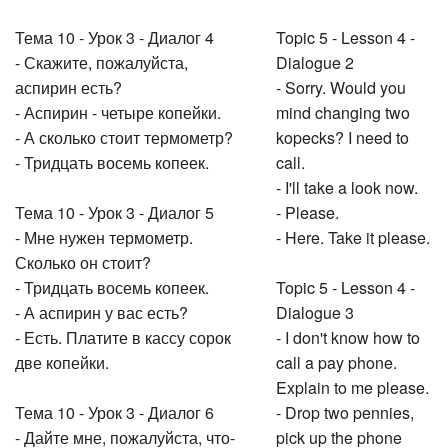
Тема 10 - Урок 3 - Диалог 4
Topic 5 - Lesson 4 -
- Скажите, пожалуйста,
Dialogue 2
аспирин есть?
- Sorry. Would you
- Аспирин - четыре копейки.
mind changing two
- А сколько стоит термометр?
kopecks? I need to
- Тридцать восемь копеек.
call.
- I'll take a look now.
Тема 10 - Урок 3 - Диалог 5
- Please.
- Мне нужен термометр.
- Here. Take it please.
Сколько он стоит?
- Тридцать восемь копеек.
Topic 5 - Lesson 4 -
- А аспирин у вас есть?
Dialogue 3
- Есть. Платите в кассу сорок
- I don't know how to
две копейки.
call a pay phone.
Explain to me please.
Тема 10 - Урок 3 - Диалог 6
- Drop two pennies,
- Дайте мне, пожалуйста, что-
pick up the phone