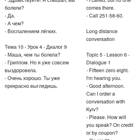
- Здравствуйте! Я слышал, вы
- I called, but no one
болели?
comes there.
- Да.
- Call 251-58-60.
- А чем?
- Воспалением лёгких.
Long distance
conversation
Тема 10 - Урок 4 - Диалог 9
- Маша, чем ты болела?
Topic 5 - Lesson 6 -
- Гриппом. Но я уже совсем
Dialogue 1
выздоровела.
- Fifteen zero eight.
- Очень хорошо. Ты уже
I'm hearing you.
прекрасно выглядишь.
- Good afternoon.
Can I order a
conversation with
Kyiv?
- Please. How will
you speak? On credit
or by coupon?