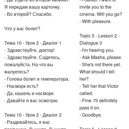
Я передам вашу карточку.
invite you to the
- Во второй? Спасибо.
cinema. Will you go?
- With pleasure.
Что у вас болит?
Topic 5 - Lesson 2 -
Тема 10 - Урок 2 - Диалог 1
Dialogue 3
- Здравствуйте, доктор!
- I'm hearing you.
- Здравствуйте. Садитесь,
- Ask Masha, please.
пожалуйста. На что вы
- She's not there yet.
жалуетесь?
What should I tell
- Голова болит и температура.
her?
- Насморк есть?
- Tell her that Victor
- Да, кашель и насморк.
called.
- Давайте я вас осмотрю.
- Fine. I'll definitely
pass it on.
Тема 10 - Урок 2 - Диалог 2
- Goodbye.
- Раздевайтесь, я вас