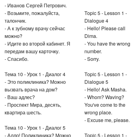
- Иванов Сергей Петрович.
- Возьмите, пожалуйста,
Topic 5 - Lesson 1 -
талончик.
Dialogue 4
- А к зубному врачу сейчас
- Hello! Please call
можно?
Dima.
- Идите во второй кабинет. Я
- You have the wrong
передам вашу карточку.
number.
- Спасибо.
- Sorry.
Тема 10 - Урок 1 - Диалог 4
Topic 5 - Lesson 1 -
- Это поликлиника? Можно
Dialogue 5
вызвать врача на дом?
- Hello! Ask Masha.
- Ваш адлес?
- Whom? Waving?
- Проспект Мира, десять,
You've come to the
квартира шесть.
wrong place.
- Excuse me, please.
Тема 10 - Урок 1 - Диалог 5
- Алло! Поликлиника? Можно
Topic 5 - Lesson 1 -