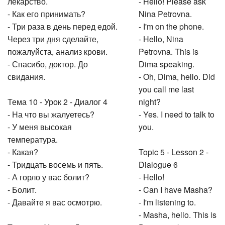
лекарство.
- Hello! Please ask
- Как его принимать?
Nina Petrovna.
- Три раза в день перед едой.
- I'm on the phone.
Через три дня сделайте,
- Hello, Nina
пожалуйста, анализ крови.
Petrovna. This is
- Спасибо, доктор. До
Dima speaking.
свидания.
- Oh, Dima, hello. Did
you call me last
Тема 10 - Урок 2 - Диалог 4
night?
- На что вы жалуетесь?
- Yes. I need to talk to
- У меня высокая
you.
температура.
- Какая?
Topic 5 - Lesson 2 -
- Тридцать восемь и пять.
Dialogue 6
- А горло у вас болит?
- Hello!
- Болит.
- Can I have Masha?
- Давайте я вас осмотрю.
- I'm listening to.
- Masha, hello. This is