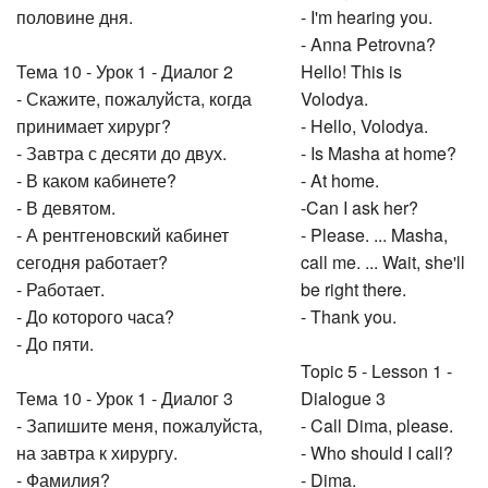
половине дня.
- I'm hearing you.
- Anna Petrovna?
Тема 10 - Урок 1 - Диалог 2
Hello! This is
- Скажите, пожалуйста, когда
Volodya.
принимает хирург?
- Hello, Volodya.
- Завтра с десяти до двух.
- Is Masha at home?
- В каком кабинете?
- At home.
- В девятом.
-Can I ask her?
- А рентгеновский кабинет
- Please. ... Masha,
сегодня работает?
call me. ... Wait, she'll
- Работает.
be right there.
- До которого часа?
- Thank you.
- До пяти.
Topic 5 - Lesson 1 -
Тема 10 - Урок 1 - Диалог 3
Dialogue 3
- Запишите меня, пожалуйста,
- Call Dima, please.
на завтра к хирургу.
- Who should I call?
- Фамилия?
- Dima.