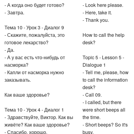
- А когда оно будет готово?
- Look here please.
- Завтра.
- Here, take it.
- Thank you.
Тема 10 - Урок 3 - Диалог 9
- Скажите, пожалуйста, это
How to call the help
готовое лекарство?
desk?
- Да.
- А у вас есть что-нибудь от
Topic 5 - Lesson 5 -
насморка?
Dialogue 1
- Капли от насморка нужно
- Tell me, please, how
заказывать.
to call the information
desk?
Как ваше здоровье?
- Call 09.
- I called, but there
Тема 10 - Урок 4 - Диалог 1
were short beeps all
- Здравствуйте, Виктор. Как вы
the time.
живёте? Как ваше здоровье?
- Short beeps? So it's
- Спасибо, хорошо.
busy.