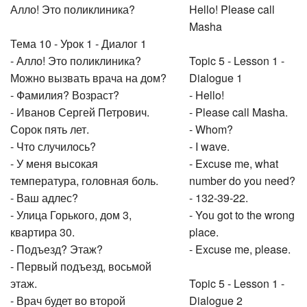
Алло! Это поликлиника?
Hello! Please call
Masha
Тема 10 - Урок 1 - Диалог 1
- Алло! Это поликлиника?
Topic 5 - Lesson 1 -
Можно вызвать врача на дом?
Dialogue 1
- Фамилия? Возраст?
- Hello!
- Иванов Сергей Петрович.
- Please call Masha.
Сорок пять лет.
- Whom?
- Что случилось?
- I wave.
- У меня высокая
- Excuse me, what
температура, головная боль.
number do you need?
- Ваш адлес?
- 132-39-22.
- Улица Горького, дом 3,
- You got to the wrong
квартира 30.
place.
- Подъезд? Этаж?
- Excuse me, please.
- Первый подъезд, восьмой
этаж.
Topic 5 - Lesson 1 -
- Врач будет во второй
Dialogue 2