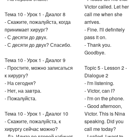
Victor called. Let her
Тема 10 - Урок 1 - Диалог 8
call me when she
- Скажите, пожалуйста, когда
arrives.
принимает хирург?
- Fine. I'll definitely
- С десяти до двух.
pass it on.
- С десяти до двух? Спасибо.
- Thank you.
Goodbye.
Тема 10 - Урок 1 - Диалог 9
- Простите, можно записаться
Topic 5 - Lesson 2 -
к хирургу?
Dialogue 2
- На сегодня?
- I'm listening.
- Нет, на завтра.
- Victor, can I?
- Пожалуйста.
- I'm on the phone.
- Good afternoon,
Тема 10 - Урок 1 - Диалог 10
Victor. This is Nina
- Скажите, пожалуйста, к
speaking. Did you
хирургу сейчас можно?
call me today?
- Да. Идите во второй кабинет.
- I called. I want to