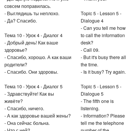
совсем поправилась.
- Выглядишь ты неплохо.
Topic 5 - Lesson 5 -
- Да? Спасибо.
Dialogue 4
- Can you tell me how
Тема 10 - Урок 4 - Диалог 4
to call the information
- Добрый день! Как ваше
desk?
здоровье?
- Call 09.
- Спасибо, хорошо. А как ваши
- But it's busy there all
родители?
the time.
- Спасибо. Они здоровы.
- Is it busy? Try again.
Тема 10 - Урок 4 - Диалог 5
Topic 5 - Lesson 5 -
- Здравствуйте! Как вы
Dialogue 5
живёте?
- The fifth one is
- Спасибо, ничего.
listening.
- А как здоровье вашей жены?
- Information? Please
- Она сейчас больна.
tell me the telephone
- Что с ней?
number of the