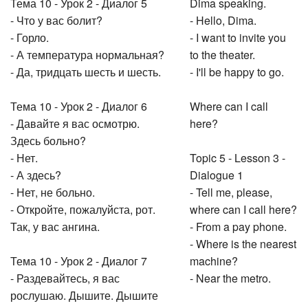
Тема 10 - Урок 2 - Диалог 5
Dima speaking.
- Что у вас болит?
- Hello, Dima.
- Горло.
- I want to invite you
- А температура нормальная?
to the theater.
- Да, тридцать шесть и шесть.
- I'll be happy to go.
Тема 10 - Урок 2 - Диалог 6
Where can I call
- Давайте я вас осмотрю.
here?
Здесь больно?
- Нет.
Topic 5 - Lesson 3 -
- А здесь?
Dialogue 1
- Нет, не больно.
- Tell me, please,
- Откройте, пожалуйста, рот.
where can I call here?
Так, у вас ангина.
- From a pay phone.
- Where is the nearest
Тема 10 - Урок 2 - Диалог 7
machine?
- Раздевайтесь, я вас
- Near the metro.
рослушаю. Дышите. Дышите