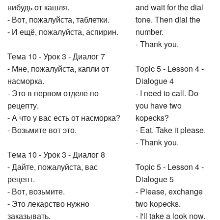
нибудь от кашля.
and wait for the dial
- Вот, пожалуйста, таблетки.
tone. Then dial the
- И ещё, пожалуйста, аспирин.
number.
- Thank you.
Тема 10 - Урок 3 - Диалог 7
- Мне, пожалуйста, капли от
Topic 5 - Lesson 4 -
насморка.
Dialogue 4
- Это в первом отделе по
- I need to call. Do
рецепту.
you have two
- А что у вас есть от насморка?
kopecks?
- Возьмите вот это.
- Eat. Take it please.
- Thank you.
Тема 10 - Урок 3 - Диалог 8
- Дайте, пожалуйста, вас
Topic 5 - Lesson 4 -
рецепт.
Dialogue 5
- Вот, возьмите.
- Please, exchange
- Это лекарство нужно
two kopecks.
заказывать.
- I'll take a look now.