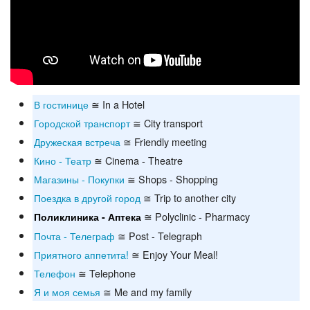
В гостинице
≅ In a Hotel
Городской транспорт
≅ City transport
Дружеская встреча
≅ Friendly meeting
Кино - Театр
≅ Cinema - Theatre
Магазины - Покупки
≅ Shops - Shopping
Поездка в другой город
≅ Trip to another city
≅ Polyclinic - Pharmacy
Поликлиника - Аптека
Почта - Телеграф
≅ Post - Telegraph
Приятного аппетита!
≅ Enjoy Your Meal!
Телефон
≅ Telephone
Я и моя семья
≅ Me and my family