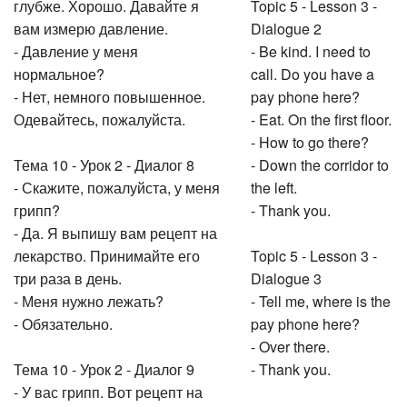
глубже. Хорошо. Давайте я
Topic 5 - Lesson 3 -
вам измерю давление.
Dialogue 2
- Давление у меня
- Be kind. I need to
нормальное?
call. Do you have a
- Нет, немного повышенное.
pay phone here?
Одевайтесь, пожалуйста.
- Eat. On the first floor.
- How to go there?
Тема 10 - Урок 2 - Диалог 8
- Down the corridor to
- Скажите, пожалуйста, у меня
the left.
грипп?
- Thank you.
- Да. Я выпишу вам рецепт на
лекарство. Принимайте его
Topic 5 - Lesson 3 -
три раза в день.
Dialogue 3
- Меня нужно лежать?
- Tell me, where is the
- Обязательно.
pay phone here?
- Over there.
Тема 10 - Урок 2 - Диалог 9
- Thank you.
- У вас грипп. Вот рецепт на