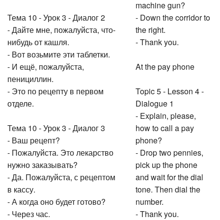
machine gun?
Тема 10 - Урок 3 - Диалог 2
- Down the corridor to
- Дайте мне, пожалуйста, что-
the right.
нибудь от кашля.
- Thank you.
- Вот возьмите эти таблетки.
- И ещё, пожалуйста,
At the pay phone
пенициллин.
- Это по рецепту в первом
Topic 5 - Lesson 4 -
отделе.
Dialogue 1
- Explain, please,
Тема 10 - Урок 3 - Диалог 3
how to call a pay
- Ваш рецепт?
phone?
- Пожалуйста. Это лекарство
- Drop two pennies,
нужно заказывать?
pick up the phone
- Да. Пожалуйста, с рецептом
and wait for the dial
в кассу.
tone. Then dial the
- А когда оно будет готово?
number.
- Через час.
- Thank you.