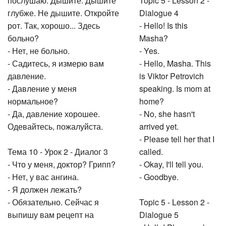
послушаю. Дышите. Дышите
Topic 5 - Lesson 2 -
глубже. Не дышите. Откройте
Dialogue 4
рот. Так, хорошо... Здесь
- Hello! Is this
больно?
Masha?
- Нет, не больно.
- Yes.
- Садитесь, я измерю вам
- Hello, Masha. This
давление.
is Viktor Petrovich
- Давление у меня
speaking. Is mom at
нормальное?
home?
- Да, давление хорошее.
- No, she hasn't
Одевайтесь, пожалуйста.
arrived yet.
- Please tell her that I
Тема 10 - Урок 2 - Диалог 3
called.
- Что у меня, доктор? Грипп?
- Okay, I'll tell you.
- Нет, у вас ангина.
- Goodbye.
- Я должен лежать?
- Обязательно. Сейчас я
Topic 5 - Lesson 2 -
выпишу вам рецепт на
Dialogue 5