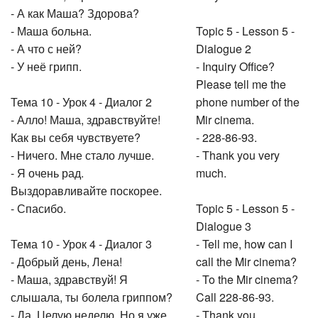
- А как Маша? Здорова?
- Маша больна.
Topic 5 - Lesson 5 -
- А что с ней?
Dialogue 2
- У неё грипп.
- Inquiry Office?
Please tell me the
Тема 10 - Урок 4 - Диалог 2
phone number of the
- Алло! Маша, здравствуйте!
Mir cinema.
Как вы себя чувствуете?
- 228-86-93.
- Ничего. Мне стало лучше.
- Thank you very
- Я очень рад.
much.
Выздоравливайте поскорее.
- Спасибо.
Topic 5 - Lesson 5 -
Dialogue 3
Тема 10 - Урок 4 - Диалог 3
- Tell me, how can I
- Добрый день, Лена!
call the Mir cinema?
- Маша, здравствуй! Я
- To the Mir cinema?
слышала, ты болела гриппом?
Call 228-86-93.
- Да. Целую неделю. Но я уже
- Thank you.