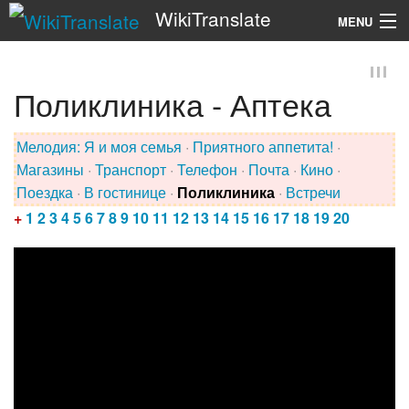
WikiTranslate
MENU
Search
Поликлиника - Аптека
Мелодия:
Я и моя семья
·
Приятного аппетита!
·
Магазины
·
Транспорт
·
Телефон
·
Почта
·
Кино
·
Поездка
·
В гостинице
·
Поликлиника
·
Встречи
+
1
2
3
4
5
6
7
8
9
10
11
12
13
14
15
16
17
18
19
20