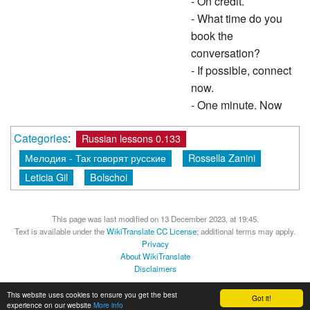
- On credit.
- What time do you
book the
conversation?
- If possible, connect
now.
- One minute. Now
Categories
:
Russian lessons 0.133
Мелодия - Так говорят русские
Rossella Zanini
Leticia Gil
Bolschoi
This page was last modified on 13 December 2023, at 19:45.
Text is available under the
WikiTranslate CC License
; additional terms may apply.
Privacy
About WikiTranslate
Disclaimers
MediaWiki
Powered by Semantic MediaWiki
This website uses cookies to ensure you get the best
Got it!
experience on our website
More info