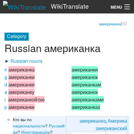
WikiTranslate
MENU
американка
Search
Category
Russian американка
►
Russian nouns
n
американка
американки
g
американки
американок
d
американке
американкам
a
американку
американок
i
американкой/ою
американками
p
американке
американках
Кто вы по
американец
Америка
национальности
?
Русский/
американский
ая
?
Иностранец
/
ка
?