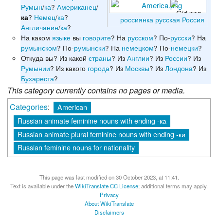
Румын
/
ка
?
Американец
/
?
Немец
/
ка
?
ка
россиянка
русская
Россия
Англичанин
/
ка
?
На каком
языке
вы
говорите
? На
русском
? По-
русски
? На
румынском
? По-
румынски
? На
немецком
? По-
немецки
?
Откуда вы? Из какой
страны
? Из
Англии
? Из
России
? Из
Румынии
? Из какого
города
? Из
Москвы
? Из
Лондона
? Из
Бухареста
?
This category currently contains no pages or media.
Categories
:
American
Russian animate feminine nouns with ending -ка
Russian animate plural feminine nouns with ending -ки
Russian feminine nouns for nationality
This page was last modified on 30 October 2023, at 11:41.
Text is available under the
WikiTranslate CC License
; additional terms may apply.
Privacy
About WikiTranslate
Disclaimers