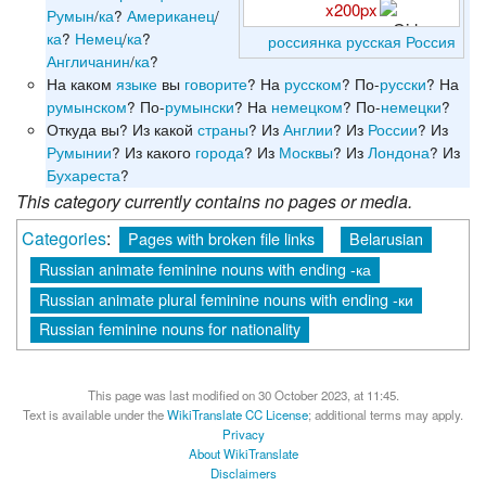
x200px
Румын
/
ка
?
Американец
/
ка
?
Немец
/
ка
?
россиянка
русская
Россия
Англичанин
/
ка
?
На каком
языке
вы
говорите
? На
русском
? По-
русски
? На
румынском
? По-
румынски
? На
немецком
? По-
немецки
?
Откуда вы? Из какой
страны
? Из
Англии
? Из
России
? Из
Румынии
? Из какого
города
? Из
Москвы
? Из
Лондона
? Из
Бухареста
?
This category currently contains no pages or media.
Categories
:
Pages with broken file links
Belarusian
Russian animate feminine nouns with ending -ка
Russian animate plural feminine nouns with ending -ки
Russian feminine nouns for nationality
This page was last modified on 30 October 2023, at 11:45.
Text is available under the
WikiTranslate CC License
; additional terms may apply.
Privacy
About WikiTranslate
Disclaimers