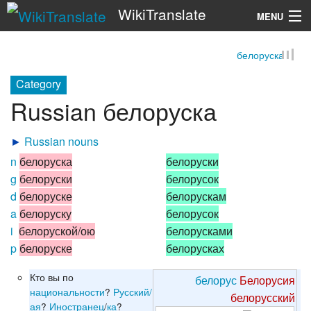
WikiTranslate
MENU
белоруска
Search
Category
Russian белоруска
►
Russian nouns
n
белоруска
белоруски
g
белоруски
белорусок
d
белоруске
белорускам
a
белоруску
белорусок
i
белоруской/ою
белорусками
p
белоруске
белорусках
Кто вы по
белорус
Белорусия
национальности
?
Русский/
белорусский
ая
?
Иностранец
/
ка
?