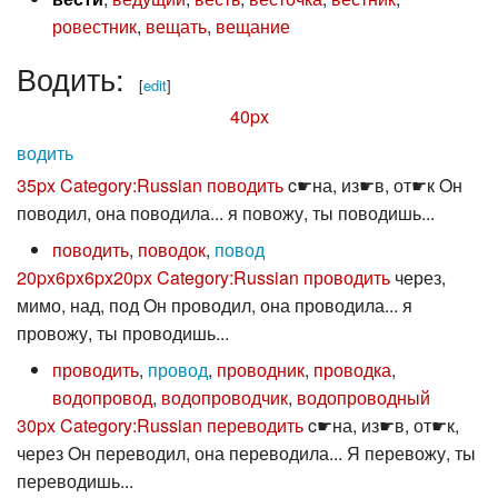
ровестник
,
вещать
,
вещание
Водить:
[
edit
]
40px
водить
35px
Category:Russian поводить
c☛на, из☛в, от☛к Oн
поводил, она поводила... я повожу, ты поводишь...
поводить
,
поводок
,
повод
20px
6px
6px
20px
Category:Russian проводить
через,
мимо, над, под Oн проводил, она проводила... я
провожу, ты проводишь...
проводить
,
провод
,
проводник
,
проводка
,
водопровод
,
водопроводчик
,
водопроводный
30px
Category:Russian переводить
c☛на, из☛в, от☛к,
через Oн переводил, она переводила... Я перевожу, ты
переводишь...