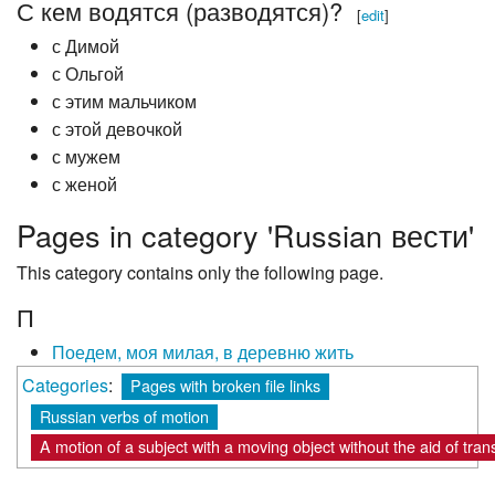
С кем водятся (разводятся)?
[
edit
]
с Димой
с Ольгой
с этим мальчиком
с этой девочкой
с мужем
с женой
Pages in category 'Russian вести'
This category contains only the following page.
П
Поедем, моя милая, в деревню жить
Categories
:
Pages with broken file links
Russian verbs of motion
A motion of a subject with a moving object without the aid of tran