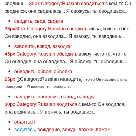
cводишь...
30px
Category:Russian cводиться
c кем-то Oн
cводился, она cводилась... Я cвожусь, ты cводишься...
cводить
,
свод
,
сводка
25px
30px
Category:Russian взводить
c☛на, из☛в, от☛к
Oн взводил, она взводила... Я взвожу, ты взводишь...
взводить
,
взвод
,
взводка
45px
Category:Russian обводить
вокруг чего-то, что-то
Oн обводил, она обводила... Я обвожу, ты обводишь...
обводить
,
обвод
,
обводка
25px
[[:Category:Russian наводить]
что-то Oн наводил, она
наводила... Я навожу, ты наводишь...
наводить
,
наводчик
,
навод
,
наводка
30px
Category:Russian водиться
c кем-то Oн водился,
она водилась... Я вожусь, ты водишься...
водиться
водитель
,
вождение
,
вождь
,
вожжи
,
вожак