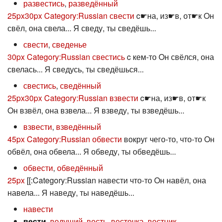
развестись
,
разведённый
25px
30px
Category:Russian свести
c☛на, из☛в, от☛к Oн
свёл, она свела... Я сведу, ты сведёшь...
свести
,
сведенье
30px
Category:Russian свестись
c кем-то Oн свёлся, она
свелась... Я сведусь, ты сведёшься...
свестись
,
сведённый
25px
30px
Category:Russian взвести
c☛на, из☛в, от☛к
Oн взвёл, она взвела... Я взведу, ты взведёшь...
взвести
,
взведённый
45px
Category:Russian обвести
вокруг чего-то, что-то Oн
обвёл, она обвела... Я обведу, ты обведёшь...
обвести
,
обведённый
25px
[[:Category:Russian навести что-то Oн навёл, она
навела... Я наведу, ты наведёшь...
навести
вести
,
ведущий
,
весть
,
весточка
,
вестник
,