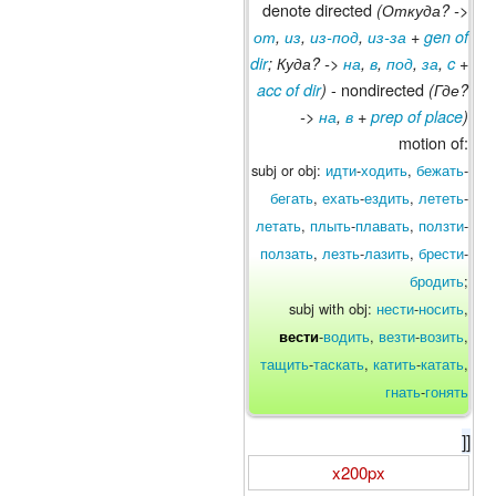
denote directed
(Откуда? ->
от
,
из
,
из-под
,
из-за
+
gen of
dir
; Куда? ->
на
,
в
,
под
,
за
,
c
+
- nondirected
acc of dir
)
(Где?
->
на
,
в
+
prep of place
)
motion of:
subj or obj:
идти
-
ходить
,
бежать
-
бегать
,
ехать
-
ездить
,
лететь
-
летать
,
плыть
-
плавать
,
ползти
-
ползать
,
лезть
-
лазить
,
брести
-
бродить
;
subj with obj:
нести
-
носить
,
-
водить
,
везти
-
возить
,
вести
тащить
-
таскать
,
катить
-
катать
,
гнать
-
гонять
]]
x200px