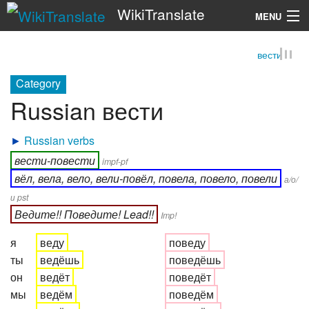
WikiTranslate
MENU
вести
Search
Category
Russian вести
►
Russian verbs
вести-повести
impf-pf
вёл, вела, вело, вели-повёл, повела, повело, повели
а/о/
и pst
Ведите!! Поведите! Lead!!
Imp!
я
веду
поведу
ты
ведёшь
поведёшь
он
ведёт
поведёт
мы
ведём
поведём