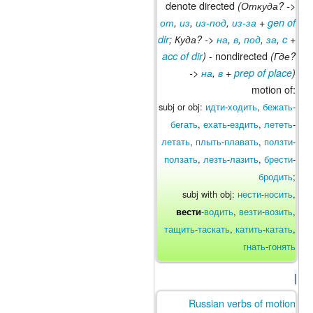
denote directed
(Откуда? ->
от
,
из
,
из-под
,
из-за
+
gen of
dir
; Куда? ->
на
,
в
,
под
,
за
,
c
+
- nondirected
acc of dir
)
(Где?
->
на
,
в
+
prep of place
)
motion of:
subj or obj:
идти
-
ходить
,
бежать
-
бегать
,
ехать
-
ездить
,
лететь
-
летать
,
плыть
-
плавать
,
ползти
-
ползать
,
лезть
-
лазить
,
брести
-
бродить
;
subj with obj:
нести
-
носить
,
-
водить
,
везти
-
возить
,
вести
тащить
-
таскать
,
катить
-
катать
,
гнать
-
гонять
|
Russian verbs of motion