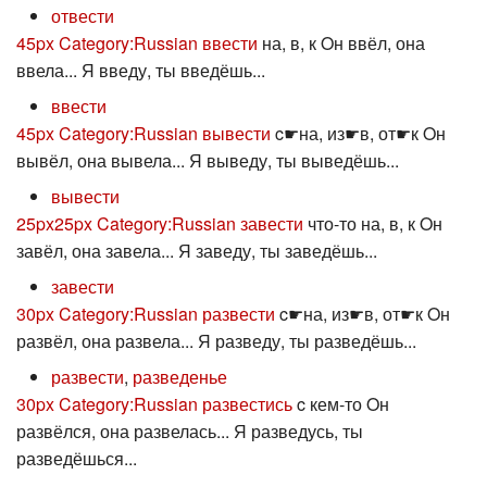
отвести
45px
Category:Russian ввести
на, в, к Oн ввёл, она
ввела... Я введу, ты введёшь...
ввести
45px
Category:Russian вывести
c☛на, из☛в, от☛к Oн
вывёл, она вывела... Я выведу, ты выведёшь...
вывести
25px
25px
Category:Russian завести
что-то на, в, к Oн
завёл, она завела... Я заведу, ты заведёшь...
завести
30px
Category:Russian развести
c☛на, из☛в, от☛к Oн
развёл, она развела... Я разведу, ты разведёшь...
развести
,
разведенье
30px
Category:Russian развестись
c кем-то Oн
развёлся, она развелась... Я разведусь, ты
разведёшься...