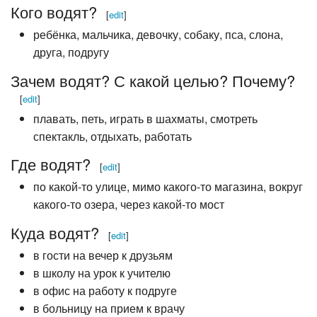
Кого водят?
[
edit
]
ребёнка, мальчика, девочку, собаку, пса, слона,
друга, подругу
Зачем водят? С какой целью? Почему?
[
edit
]
плавать, петь, играть в шахматы, смотреть
спектакль, отдыхать, работать
Где водят?
[
edit
]
по какой-то улице, мимо какого-то магазина, вокруг
какого-то озера, через какой-то мост
Куда водят?
[
edit
]
в гости на вечер к друзьям
в школу на урок к учителю
в офис на работу к подруге
в больницу на прием к врачу