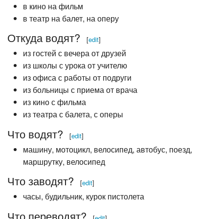
в кино на фильм
в театр на балет, на оперу
Откуда водят?
[
edit
]
из гостей с вечера от друзей
из школы с урока от учителю
из офиса с работы от подруги
из больницы с приема от врача
из кино с фильма
из театра с балета, с оперы
Что водят?
[
edit
]
машину, мотоцикл, велосипед, автобус, поезд,
маршрутку, велосипед
Что заводят?
[
edit
]
часы, будильник, курок пистолета
Что переводят?
[
edit
]