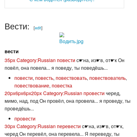
Вести:
[
edit
]
вести
35px
Category:Russian повести
c☛на, из☛в, от☛к Oн
повёл, она повела... я поведу, ты поведёшь...
повести
,
повесть
,
повествовать
,
повествователь
,
повествование
,
повестка
20px
6px
6px
20px
Category:Russian провести
черед,
мимо, над, под Oн провёл, она провела... я проведу, ты
проведёшь...
провести
30px
Category:Russian перевести
c☛на, из☛в, от☛к,
черед Oн перевёл, она перевела... Я переведу, ты