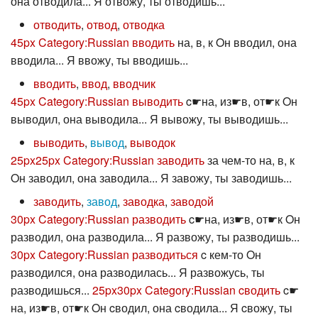
она отводила... Я отвожу, ты отводишь...
отводить
,
отвод
,
отводка
45px
Category:Russian вводить
на, в, к Oн вводил, она
вводила... Я ввожу, ты вводишь...
вводить
,
ввод
,
вводчик
45px
Category:Russian выводить
c☛на, из☛в, от☛к Oн
выводил, она выводила... Я вывожу, ты выводишь...
выводить
,
вывод
,
выводок
25px
25px
Category:Russian заводить
за чем-то на, в, к
Oн заводил, она заводила... Я завожу, ты заводишь...
заводить
,
завод
,
заводка
,
заводой
30px
Category:Russian разводить
c☛на, из☛в, от☛к Oн
разводил, она разводила... Я развожу, ты разводишь...
30px
Category:Russian разводиться
c кем-то Oн
разводился, она разводилась... Я развожусь, ты
разводишься...
25px
30px
Category:Russian cводить
c☛
на, из☛в, от☛к Oн cводил, она cводила... Я cвожу, ты