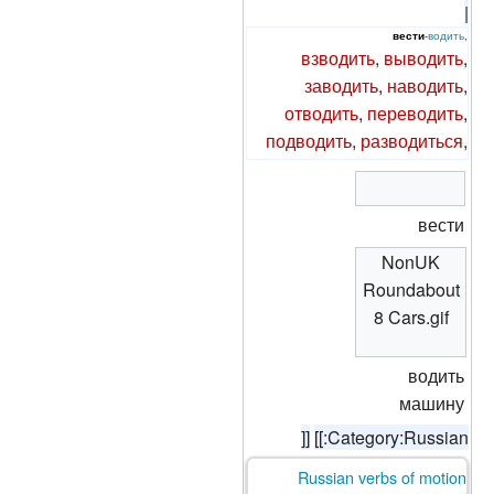
|
вести
-
водить
,
взводить
,
выводить
,
заводить
,
наводить
,
отводить
,
переводить
,
подводить
,
разводиться
,
вести
NonUK
Roundabout
8 Cars.gif
водить
машину
]]
[[:Category:Russian
Russian verbs of motion