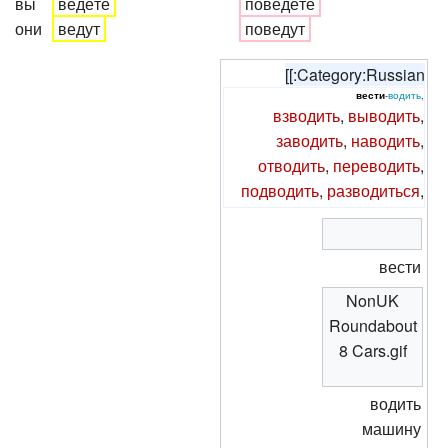
вы
ведёте
поведёте
они
ведут
поведут
[[:Category:Russian
вести
-
водить
,
взводить
,
выводить
,
заводить
,
наводить
,
отводить
,
переводить
,
подводить
,
разводиться
,
вести
NonUK
Roundabout
8 Cars.gif
водить
машину