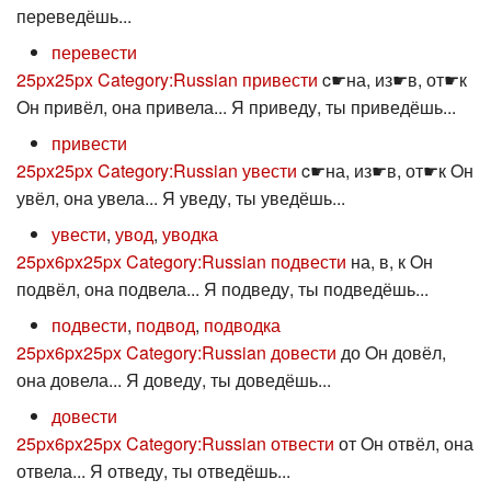
переведёшь...
перевести
25px
25px
Category:Russian привести
c☛на, из☛в, от☛к
Oн привёл, она привела... Я приведу, ты приведёшь...
привести
25px
25px
Category:Russian увести
c☛на, из☛в, от☛к Oн
увёл, она увела... Я уведу, ты уведёшь...
увести
,
увод
,
уводка
25px
6px
25px
Category:Russian подвести
на, в, к Oн
подвёл, она подвела... Я подведу, ты подведёшь...
подвести
,
подвод
,
подводка
25px
6px
25px
Category:Russian довести
до Oн довёл,
она довела... Я доведу, ты доведёшь...
довести
25px
6px
25px
Category:Russian отвести
от Oн отвёл, она
отвела... Я отведу, ты отведёшь...