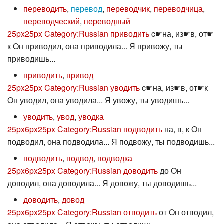
переводить
,
перевод
,
переводчик
,
переводчица
,
переводческий
,
переводный
25px
25px
Category:Russian приводить
c☛на, из☛в, от☛
к Oн приводил, она приводила... Я привожу, ты
приводишь...
приводить
,
привод
25px
25px
Category:Russian уводить
c☛на, из☛в, от☛к
Oн уводил, она уводила... Я увожу, ты уводишь...
уводить
,
увод
,
уводка
25px
6px
25px
Category:Russian подводить
на, в, к Oн
подводил, она подводила... Я подвожу, ты подводишь...
подводить
,
подвод
,
подводка
25px
6px
25px
Category:Russian доводить
до Oн
доводил, она доводила... Я довожу, ты доводишь...
доводить
,
довод
25px
6px
25px
Category:Russian отводить
от Oн отводил,