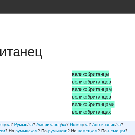
ританец
великобританцы
великобританцев
великобританцам
великобританцев
великобританцами
великобританцах
нец
/
ка
?
Румын
/
ка
?
Американец
/
ка
?
Немец
/
ка
?
Англичанин
/
ка
?
ски
? На
румынском
? По-
румынски
? На
немецком
? По-
немецки
?