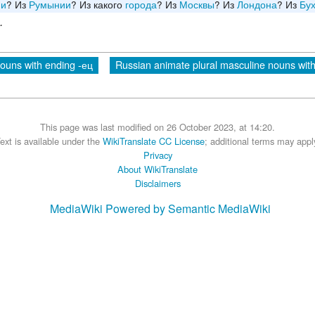
ии
? Из
Румынии
? Из какого
города
? Из
Москвы
? Из
Лондона
? Из
Бу
.
ouns with ending -ец
Russian animate plural masculine nouns wit
This page was last modified on 26 October 2023, at 14:20.
ext is available under the
WikiTranslate CC License
; additional terms may appl
Privacy
About WikiTranslate
Disclaimers
MediaWiki
Powered by Semantic MediaWiki