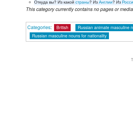
Откуда вы? Из какой
страны
? Из
Англии
? Из
Росс
This category currently contains no pages or media
Categories
:
British
Russian animate masculine n
Russian masculine nouns for nationality
T