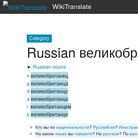
WikiTranslate
Category
Russian великоб
►
Russian nouns
n
великобританец
g
великобританца
d
великобританцу
a
великобританца
i
великобританцем
p
великобританце
Кто вы по
национальности
?
Русский/ая
?
Иностра
На каком
языке
вы
говорите
? На
русском
? По-
рус