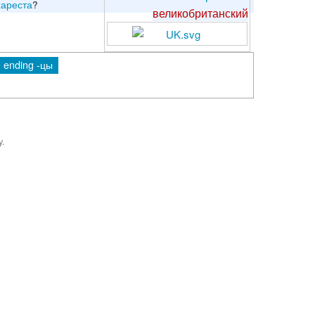
хареста
?
великобританский
h ending -цы
y.