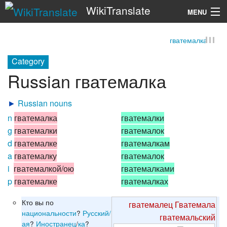
WikiTranslate
MENU
гватемалка
Search
Category
Russian гватемалка
►
Russian nouns
n
гватемалка
гватемалки
g
гватемалки
гватемалок
d
гватемалке
гватемалкам
a
гватемалку
гватемалок
i
гватемалкой/ою
гватемалками
p
гватемалке
гватемалках
Кто вы по
гватемалец
Гватемала
национальности
?
Русский/
гватемальский
ая
?
Иностранец
/
ка
?