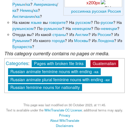
x200px
Румын
/
ка
?
Американец
/
ка
?
Немец
/
ка
?
россиянка
русская
Россия
Англичанин
/
ка
?
На каком
языке
вы
говорите
? На
русском
? По-
русски
? На
румынском
? По-
румынски
? На
немецком
? По-
немецки
?
Откуда вы? Из какой
страны
? Из
Англии
? Из
России
? Из
Румынии
? Из какого
города
? Из
Москвы
? Из
Лондона
? Из
Бухареста
?
This category currently contains no pages or media.
Categories
:
Pages with broken file links
Guatemalian
Russian animate feminine nouns with ending -ка
Russian animate plural feminine nouns with ending -ки
Russian feminine nouns for nationality
This page was last modified on 30 October 2023, at 11:45.
Text is available under the
WikiTranslate CC License
; additional terms may apply.
Privacy
About WikiTranslate
Disclaimers