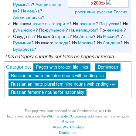
x200px
Румын
/
ка
?
Американец
/
ка
?
Немец
/
ка
?
россиянка
русская
Россия
Англичанин
/
ка
?
На каком
языке
вы
говорите
? На
русском
? По-
русски
? На
румынском
? По-
румынски
? На
немецком
? По-
немецки
?
Откуда вы? Из какой
страны
? Из
Англии
? Из
России
? Из
Румынии
? Из какого
города
? Из
Москвы
? Из
Лондона
? Из
Бухареста
?
This category currently contains no pages or media.
Categories
:
Pages with broken file links
Dominican
Russian animate feminine nouns with ending -ка
Russian animate plural feminine nouns with ending -ки
Russian feminine nouns for nationality
This page was last modified on 30 October 2023, at 11:45.
Text is available under the
WikiTranslate CC License
; additional terms may apply.
Privacy
About WikiTranslate
Disclaimers