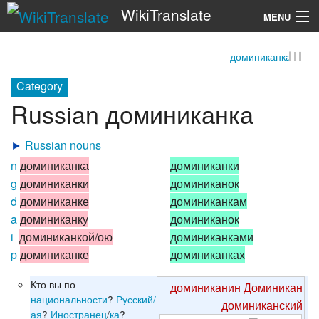
WikiTranslate
MENU
доминиканка
Search
Category
Russian доминиканка
►
Russian nouns
n
доминиканка
доминиканки
g
доминиканки
доминиканок
d
доминиканке
доминиканкам
a
доминиканку
доминиканок
i
доминиканкой/ою
доминиканками
p
доминиканке
доминиканках
Кто вы по
доминиканин
Доминикан
национальности
?
Русский/
доминиканский
ая
?
Иностранец
/
ка
?