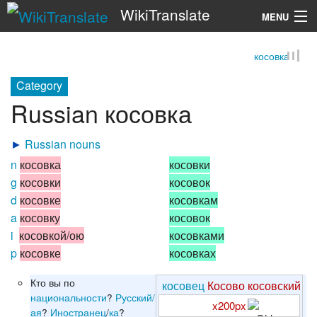
WikiTranslate
MENU
косовка
Search
Category
Russian косовка
►
Russian nouns
n
косовка
косовки
g
косовки
косовок
d
косовке
косовкам
a
косовку
косовок
i
косовкой/ою
косовками
p
косовке
косовках
Кто вы по
косовец
Косово
косовский
национальности
?
Русский/
x200px
ая
?
Иностранец
/
ка
?