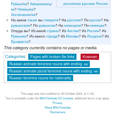
россиянка
русская
Россия
Румын
/
ка
?
Американец
/
ка
?
Немец
/
ка
?
Англичанин
/
ка
?
На каком
языке
вы
говорите
? На
русском
? По-
русски
? На
румынском
? По-
румынски
? На
немецком
? По-
немецки
?
Откуда вы? Из какой
страны
? Из
Англии
? Из
России
? Из
Румынии
? Из какого
города
? Из
Москвы
? Из
Лондона
? Из
Бухареста
?
This category currently contains no pages or media.
Categories
:
Pages with broken file links
Kosovan
Russian animate feminine nouns with ending -ка
Russian animate plural feminine nouns with ending -ки
Russian feminine nouns for nationality
This page was last modified on 30 October 2023, at 11:45.
Text is available under the
WikiTranslate CC License
; additional terms may apply.
Privacy
About WikiTranslate
Disclaimers