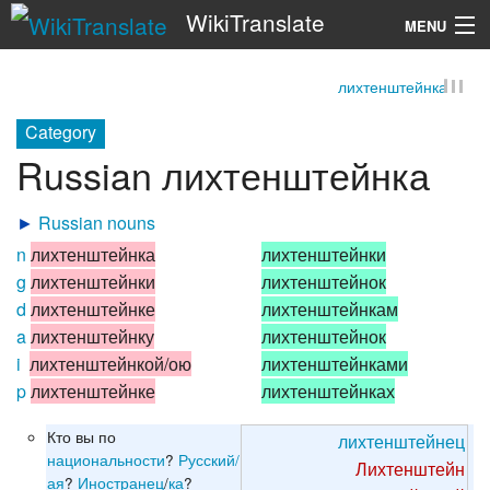
WikiTranslate
MENU
лихтенштейнка
Search
Category
Russian лихтенштейнка
►
Russian nouns
n
лихтенштейнка
лихтенштейнки
g
лихтенштейнки
лихтенштейнок
d
лихтенштейнке
лихтенштейнкам
a
лихтенштейнку
лихтенштейнок
i
лихтенштейнкой/ою
лихтенштейнками
p
лихтенштейнке
лихтенштейнках
Кто вы по
лихтенштейнец
национальности
?
Русский/
Лихтенштейн
ая
?
Иностранец
/
ка
?