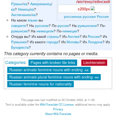
лихтенштейнский
Румын
/
ка
?
Американец
/
x200px
ка
?
Немец
/
ка
?
Англичанин
/
ка
?
россиянка
русская
Россия
На каком
языке
вы
говорите
? На
русском
? По-
русски
? На
румынском
? По-
румынски
? На
немецком
? По-
немецки
?
Откуда вы? Из какой
страны
? Из
Англии
? Из
России
? Из
Румынии
? Из какого
города
? Из
Москвы
? Из
Лондона
? Из
Бухареста
?
This category currently contains no pages or media.
Categories
:
Pages with broken file links
Liechtenstein
Russian animate feminine nouns with ending -ка
Russian animate plural feminine nouns with ending -ки
Russian feminine nouns for nationality
This page was last modified on 30 October 2023, at 11:45.
Text is available under the
WikiTranslate CC License
; additional terms may apply.
Privacy
About WikiTranslate