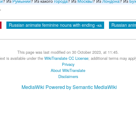
ии
? Из
Румынии
? Из какого
города
? Из
Москвы
? Из
Лондона
? Из
Бу
.
Russian animate feminine nouns with ending -ка
Russian anim
This page was last modified on 30 October 2023, at 11:45.
ext is available under the
WikiTranslate CC License
; additional terms may appl
Privacy
About WikiTranslate
Disclaimers
MediaWiki
Powered by Semantic MediaWiki