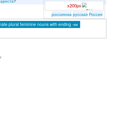
хареста
?
x200px
россиянка
русская
Россия
ate plural feminine nouns with ending -ки
y.