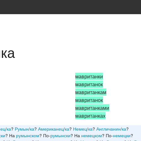
нка
мавританки
мавританок
мавританкам
мавританок
мавританками
мавританках
нец
/
ка
?
Румын
/
ка
?
Американец
/
ка
?
Немец
/
ка
?
Англичанин
/
ка
?
ски
? На
румынском
? По-
румынски
? На
немецком
? По-
немецки
?