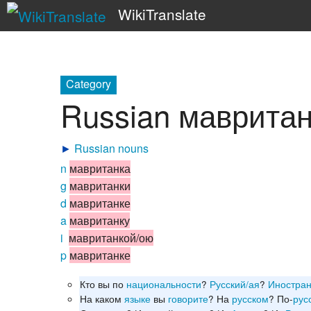
WikiTranslate
Category
Russian маврита
►
Russian nouns
n
мавританка
g
мавританки
d
мавританке
a
мавританку
i
мавританкой/ою
p
мавританке
Кто вы по
национальности
?
Русский/ая
?
Иностра
На каком
языке
вы
говорите
? На
русском
? По-
рус