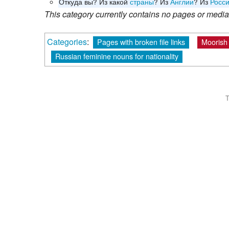
Откуда вы? Из какой
страны
? Из
Англии
? Из
Росс
This category currently contains no pages or media
Categories
:
Pages with broken file links
Moorish
Russian feminine nouns for nationality
T