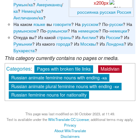
x200px
Румын
/
ка
?
Американец
/
ка
?
Немец
/
ка
?
россиянка
русская
Россия
Англичанин
/
ка
?
На каком
языке
вы
говорите
? На
русском
? По-
русски
? На
румынском
? По-
румынски
? На
немецком
? По-
немецки
?
Откуда вы? Из какой
страны
? Из
Англии
? Из
России
? Из
Румынии
? Из какого
города
? Из
Москвы
? Из
Лондона
? Из
Бухареста
?
This category currently contains no pages or media.
Categories
:
Pages with broken file links
Maldivian
Russian animate feminine nouns with ending -ка
Russian animate plural feminine nouns with ending -ки
Russian feminine nouns for nationality
This page was last modified on 30 October 2023, at 11:49.
Text is available under the
WikiTranslate CC License
; additional terms may apply.
Privacy
About WikiTranslate
Disclaimers