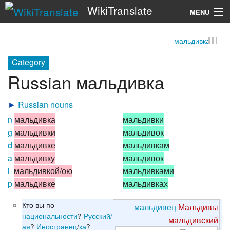
WikiTranslate
MENU
мальдивка
Search
Category
Russian мальдивка
►
Russian nouns
n
мальдивка
мальдивки
g
мальдивки
мальдивок
d
мальдивке
мальдивкам
a
мальдивку
мальдивок
i
мальдивкой/ою
мальдивками
p
мальдивке
мальдивках
Кто вы по
мальдивец
Мальдивы
национальности
?
Русский/
мальдивский
ая
?
Иностранец
/
ка
?