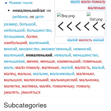
мало
мало-помалу
►
Russian nouns
маленько
немаленький/ая
: не
<<<<<<
ребёнок
, не
дитя
размер
,
большой
,
небольшой
,
большинство
,
большевик
,
более
,
малой
малость
малый
наибольший
,
маленький
,
многий
,
множество
,
множественный
,
немногий
,
маленький
,
немаленький
,
немалый
,
меньшинство
,
меньшевик
,
менее
,
меньше
,
наименьший
,
поменьше
,
мало
,
мало-помалу
,
маленько
,
малой
,
малость
,
малый
,
малец
,
малыш
,
мальчик
,
мальчиковый
,
маленько
,
малышня
,
малюсенький
,
мальчишеский
,
мальчонка
,
малютка
,
малявка
,
малёк
,
помаленьку
,
помалу
,
умалять
,
умаляться
Subcategories