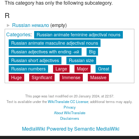
This category has only the following subcategory.
R
►
Russian немало
‎
(empty)
Categories
:
Russian animate feminine adjectival nouns
Russian animate masculine adjectival nouns
Russian adjectives with ending -ий
Big
Russian short adjectives
Russian size
Russian numbers
Large
Major
Great
Huge
Significant
Immense
Massive
This page was last modified on 20 January 2024, at 22:57.
Text is available under the
WikiTranslate CC License
; additional terms may apply.
Privacy
About WikiTranslate
Disclaimers
MediaWiki
Powered by Semantic MediaWiki