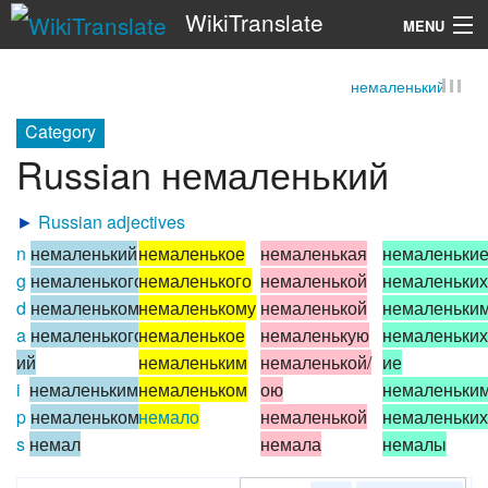
WikiTranslate
MENU
немаленький
Search
Category
Russian немаленький
►
Russian adjectives
n
немаленький
немаленькое
немаленькая
немаленьки
g
немаленького
немаленького
немаленькой
немаленьких
d
немаленькому
немаленькому
немаленькой
немаленьки
a
немаленького/
немаленькое
немаленькую
немаленьких
ий
немаленьким
немаленькой/
ие
i
немаленьким
немаленьком
ою
немаленьки
p
немаленьком
немало
немаленькой
немаленьких
s
немал
немала
немалы