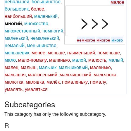
небольшой
,
большинство
,
малое
большевик
,
более
,
>>>
наибольший
,
маленький
,
многий
,
множество
,
множественный
,
немногий
,
маленький
,
немаленький
,
немногое
многое
много
немалый
,
меньшинство
,
меньшевик
,
менее
,
меньше
,
наименьший
,
поменьше
,
мало
,
мало-помалу
,
маленько
,
малой
,
малость
,
малый
,
малец
,
малыш
,
мальчик
,
мальчиковый
,
маленько
,
малышня
,
малюсенький
,
мальчишеский
,
мальчонка
,
малютка
,
малявка
,
малёк
,
помаленьку
,
помалу
,
умалять
,
умаляться
Subcategories
This category has only the following subcategory.
R