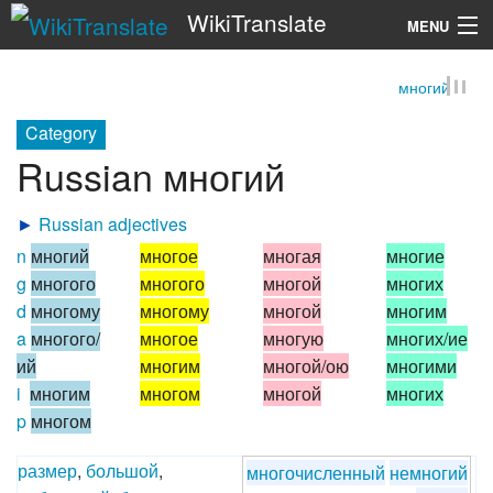
WikiTranslate
MENU
многий
Search
Category
Russian многий
►
Russian adjectives
n
многий
многое
многая
многие
g
многого
многого
многой
многих
d
многому
многому
многой
многим
a
многого/
многое
многую
многих/ие
ий
многим
многой/ою
многими
i
многим
многом
многой
многих
p
многом
размер
,
большой
,
многочисленный
немногий