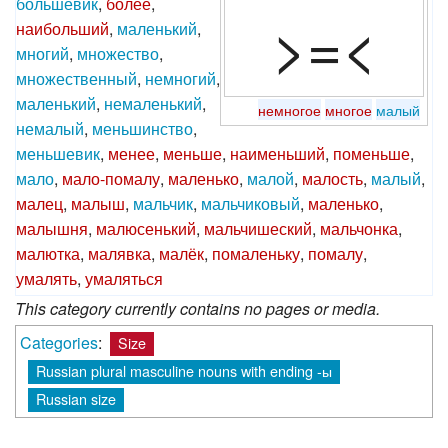
большевик
,
более
,
>=<
наибольший
,
маленький
,
многий
,
множество
,
множественный
,
немногий
,
маленький
,
немаленький
,
немногое
многое
малый
немалый
,
меньшинство
,
меньшевик
,
менее
,
меньше
,
наименьший
,
поменьше
,
мало
,
мало-помалу
,
маленько
,
малой
,
малость
,
малый
,
малец
,
малыш
,
мальчик
,
мальчиковый
,
маленько
,
малышня
,
малюсенький
,
мальчишеский
,
мальчонка
,
малютка
,
малявка
,
малёк
,
помаленьку
,
помалу
,
умалять
,
умаляться
This category currently contains no pages or media.
Categories
:
Size
Russian plural masculine nouns with ending -ы
Russian size