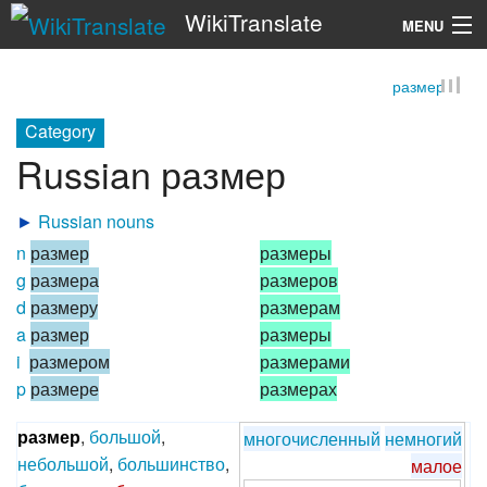
WikiTranslate
MENU
размер
Search
Category
Russian размер
►
Russian nouns
n
размер
размеры
g
размера
размеров
d
размеру
размерам
a
размер
размеры
i
размером
размерами
p
размере
размерах
размер
,
большой
,
многочисленный
немногий
небольшой
,
большинство
,
малое