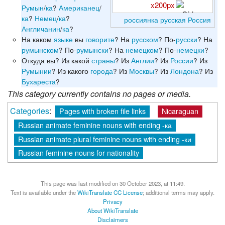
x200px
Румын
/
ка
?
Американец
/
ка
?
Немец
/
ка
?
россиянка
русская
Россия
Англичанин
/
ка
?
На каком
языке
вы
говорите
? На
русском
? По-
русски
? На
румынском
? По-
румынски
? На
немецком
? По-
немецки
?
Откуда вы? Из какой
страны
? Из
Англии
? Из
России
? Из
Румынии
? Из какого
города
? Из
Москвы
? Из
Лондона
? Из
Бухареста
?
This category currently contains no pages or media.
Categories
:
Pages with broken file links
Nicaraguan
Russian animate feminine nouns with ending -ка
Russian animate plural feminine nouns with ending -ки
Russian feminine nouns for nationality
This page was last modified on 30 October 2023, at 11:49.
Text is available under the
WikiTranslate CC License
; additional terms may apply.
Privacy
About WikiTranslate
Disclaimers