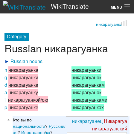
WikiTranslate
MENU
никарагуанка
Search
Category
Russian никарагуанка
►
Russian nouns
n
никарагуанка
никарагуанки
g
никарагуанки
никарагуанок
d
никарагуанке
никарагуанкам
a
никарагуанку
никарагуанок
i
никарагуанкой/ою
никарагуанками
p
никарагуанке
никарагуанках
Кто вы по
никарагуанец
Никарагуа
национальности
?
Русский/
никарагуанский
ая
?
Иностранец
/
ка
?