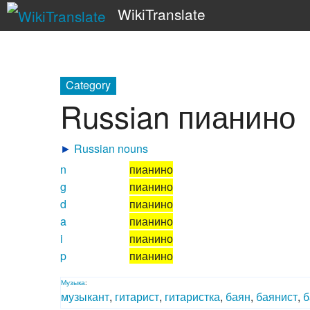
WikiTranslate
Category
Russian пианино
►
Russian nouns
n
пианино
g
пианино
d
пианино
a
пианино
i
пианино
p
пианино
Музыка
:
музыкант
,
гитарист
,
гитаристка
,
баян
,
баянист
,
б