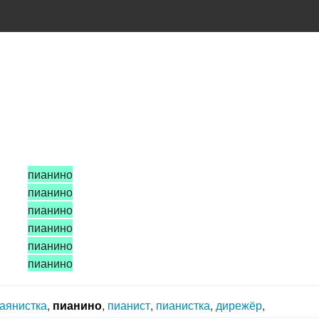
пианино
пианино
пианино
пианино
пианино
пианино
аянистка
,
пианино
,
пианист
,
пианистка
,
дирежёр
,