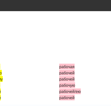
)
е
рабочая
о
рабочей
му
рабочей
е
рабочую
м
рабочей/ею
м
рабочей