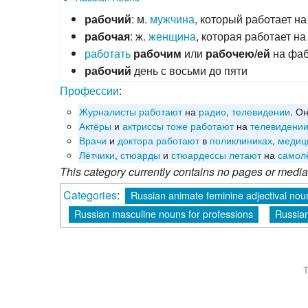
рабочий
: м.
мужчина
, который работает н
рабочая
: ж.
женщина
, которая работает н
работать
рабочим
или
рабочею/ей
на фаб
рабочий
день с восьми до пяти
Профессии
:
Журналисты
работают
на
радио
,
телевидении
. О
Актёры
и
актриссы
тоже
работают
на
телевидени
Врачи
и
доктора
работают
в
поликлиниках
,
медиц
Лётчики
,
стюарды
и
стюардессы
летают
на
самол
This category currently contains no pages or media
Categories
:
Russian animate feminine adjectival nou
Russian masculine nouns for professions
Russian
T