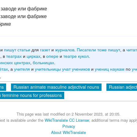
а заводе или фабрике
а заводе или фабрике
рике
ни
пишут
статьи
для
газет
и
журналов
.
Писатели
тоже
пишут
, а
чита
и
, в
театрах
и
цирках
, в
опере
и
театре
кукол
.
инских
центрах
,
больницах
.
ётах
, а
учителя
и
учительницы
учат
учеников
и
учениц
наукам
по
уч
.
ns
Russian animate masculine adjectival nouns
Russian adject
 feminine nouns for professions
This page was last modified on 2 November 2023, at 20:05.
ext is available under the
WikiTranslate CC License
; additional terms may appl
Privacy
About WikiTranslate