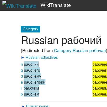
WikiTranslate
Category
Russian рабочий
(Redirected from
Category:Russian рабочая
►
Russian adjectives
n
рабочий
рабоче
g
рабочего
рабочег
d
рабочему
рабоче
a
рабочего/ий
рабоче
i
рабочим
рабочи
p
рабочем
рабоче
►
Russian nouns