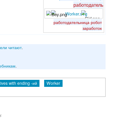
работодатель
работодательница
робот
заработок
тели
читают
.
ебникам
.
ives with ending -ий
Worker
y.