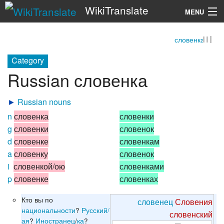
WikiTranslate
MENU
словенка
Search
Category
Russian словенка
►
Russian nouns
n
словенка
словенки
g
словенки
словенок
d
словенке
словенкам
a
словенку
словенок
i
словенкой/ою
словенками
p
словенке
словенках
Кто вы по
словенец
Словения
национальности
?
Русский/
словенский
ая
?
Иностранец
/
ка
?