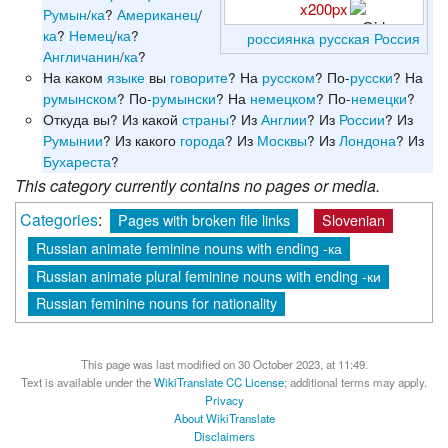
x200px
Румын
/
ка
?
Американец
/
ка
?
Немец
/
ка
?
россиянка
русская
Россия
Англичанин
/
ка
?
На каком
языке
вы
говорите
? На
русском
? По-
русски
? На
румынском
? По-
румынски
? На
немецком
? По-
немецки
?
Откуда вы? Из какой
страны
? Из
Англии
? Из
России
? Из
Румынии
? Из какого
города
? Из
Москвы
? Из
Лондона
? Из
Бухареста
?
This category currently contains no pages or media.
Categories
:
Pages with broken file links
Slovenian
Russian animate feminine nouns with ending -ка
Russian animate plural feminine nouns with ending -ки
Russian feminine nouns for nationality
This page was last modified on 30 October 2023, at 11:49.
Text is available under the
WikiTranslate CC License
; additional terms may apply.
Privacy
About WikiTranslate
Disclaimers