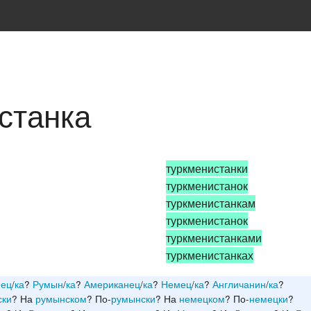
станка
туркменистанки
туркменистанок
туркменистанкам
туркменистанок
туркменистанками
туркменистанках
нец
/
ка
?
Румын
/
ка
?
Американец
/
ка
?
Немец
/
ка
?
Англичанин
/
ка
?
ски
? На
румынском
? По-
румынски
? На
немецком
? По-
немецки
?