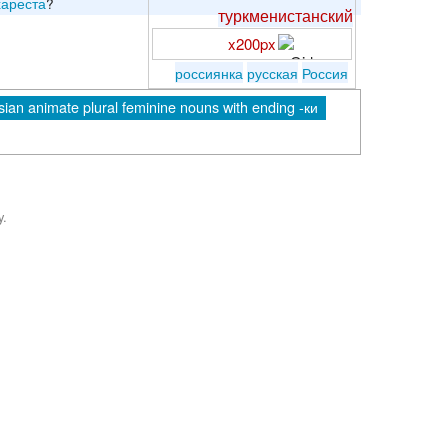
хареста
?
туркменистанский
x200px
россиянка
русская
Россия
ian animate plural feminine nouns with ending -ки
y.