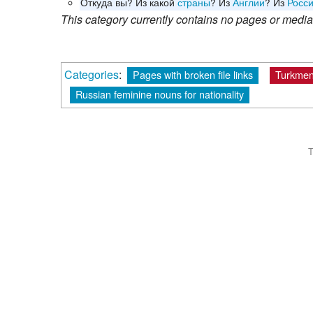
Откуда вы? Из какой
страны
? Из
Англии
? Из
Росс
This category currently contains no pages or media
Categories
:
Pages with broken file links
Turkmen
Russian feminine nouns for nationality
T