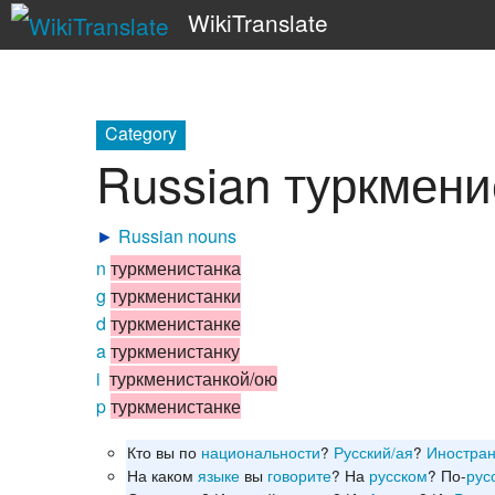
WikiTranslate
Category
Russian туркмени
►
Russian nouns
n
туркменистанка
g
туркменистанки
d
туркменистанке
a
туркменистанку
i
туркменистанкой/ою
p
туркменистанке
Кто вы по
национальности
?
Русский/ая
?
Иностра
На каком
языке
вы
говорите
? На
русском
? По-
рус