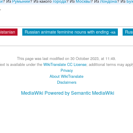
ии
? Из
Румынии
? Из какого
города
? Из
Москвы
? Из
Лондона
? Из
Бу
.
istanian
Russian animate feminine nouns with ending -ка
Russ
This page was last modified on 30 October 2023, at 11:49.
ext is available under the
WikiTranslate CC License
; additional terms may appl
Privacy
About WikiTranslate
Disclaimers
MediaWiki
Powered by Semantic MediaWiki