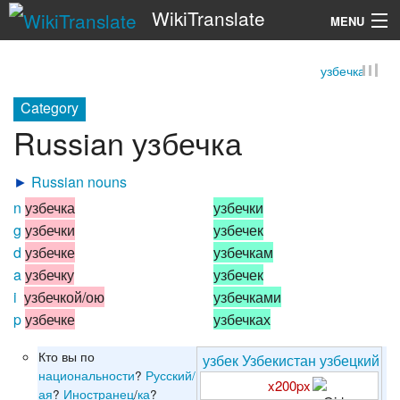
WikiTranslate
MENU
узбечка
Search
Category
Russian узбечка
►
Russian nouns
n
узбечка
узбечки
g
узбечки
узбечек
d
узбечке
узбечкам
a
узбечку
узбечек
i
узбечкой/ою
узбечками
p
узбечке
узбечках
Кто вы по
узбек
Узбекистан
узбецкий
национальности
?
Русский/
x200px
ая
?
Иностранец
/
ка
?