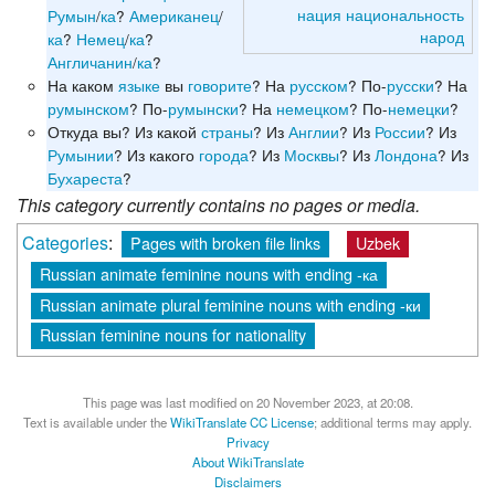
нация
национальность
Румын
/
ка
?
Американец
/
народ
ка
?
Немец
/
ка
?
Англичанин
/
ка
?
На каком
языке
вы
говорите
? На
русском
? По-
русски
? На
румынском
? По-
румынски
? На
немецком
? По-
немецки
?
Откуда вы? Из какой
страны
? Из
Англии
? Из
России
? Из
Румынии
? Из какого
города
? Из
Москвы
? Из
Лондона
? Из
Бухареста
?
This category currently contains no pages or media.
Categories
:
Pages with broken file links
Uzbek
Russian animate feminine nouns with ending -ка
Russian animate plural feminine nouns with ending -ки
Russian feminine nouns for nationality
This page was last modified on 20 November 2023, at 20:08.
Text is available under the
WikiTranslate CC License
; additional terms may apply.
Privacy
About WikiTranslate
Disclaimers