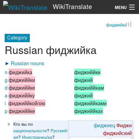
WikiTranslate
MENU
фиджийка
Search
Category
Russian фиджийка
►
Russian nouns
n
фиджийка
фиджиййки
g
фиджиййки
фиджий
d
фиджиййке
фиджиййкам
a
фиджиййку
фиджий
i
фиджиййкой/ою
фиджиййками
p
фиджиййке
фиджиййках
Кто вы по
фиджиец
Фиджи
национальности
?
Русский/
фиджийский
ая
?
Иностранец
/
ка
?