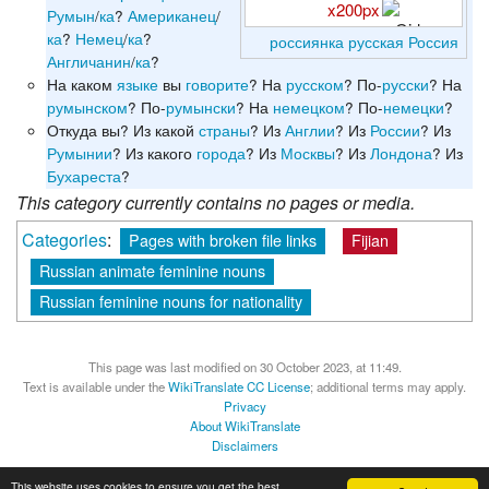
x200px
Румын
/
ка
?
Американец
/
ка
?
Немец
/
ка
?
россиянка
русская
Россия
Англичанин
/
ка
?
На каком
языке
вы
говорите
? На
русском
? По-
русски
? На
румынском
? По-
румынски
? На
немецком
? По-
немецки
?
Откуда вы? Из какой
страны
? Из
Англии
? Из
России
? Из
Румынии
? Из какого
города
? Из
Москвы
? Из
Лондона
? Из
Бухареста
?
This category currently contains no pages or media.
Categories
:
Pages with broken file links
Fijian
Russian animate feminine nouns
Russian feminine nouns for nationality
This page was last modified on 30 October 2023, at 11:49.
Text is available under the
WikiTranslate CC License
; additional terms may apply.
Privacy
About WikiTranslate
Disclaimers
MediaWiki
Powered by Semantic MediaWiki
This website uses cookies to ensure you get the best