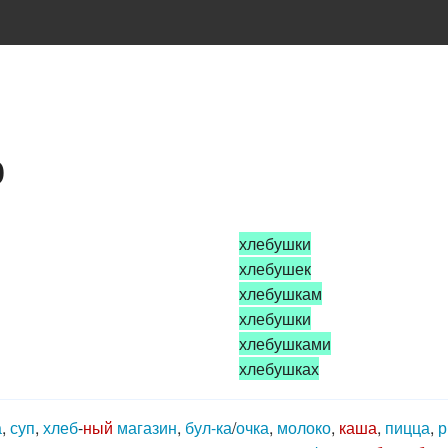
о
хлебушки
хлебушек
хлебушкам
хлебушки
хлебушками
хлебушках
а
,
суп
,
хлеб
-
ный
магазин
,
бул-ка
/
очка
,
молоко
,
каша
,
пицца
,
р