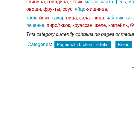
свинина
,
говядина
,
стейк
,
масло
,
карто-фель
,
ма
овощи
,
фрукты
,
соус
,
яйцо
-
яишница
,
кофе
-
йник
,
сахар
-
ница
,
салат
-
ница
,
чай
-
ник
,
как
печенье
,
пиро/г
-
жок
,
круассан
,
желе
,
коктейль
,
б
This category currently contains no pages or media
Categories
:
Pages with broken file links
Bread
T