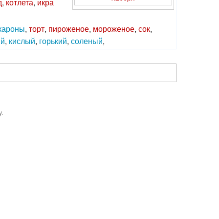
д
,
котлета
,
икра
кароны
,
торт
,
пироженое
,
мороженое
,
сок
,
ий
,
кислый
,
горький
,
соленый
,
y.