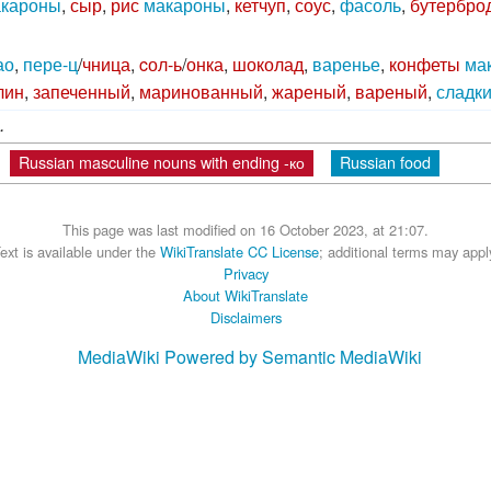
кароны
,
сыр
,
рис
макароны
,
кетчуп
,
соус
,
фасоль
,
бутербро
ао
,
пере-ц
/
чница
,
cол-ь
/
онка
,
шоколад
,
варенье
,
конфеты
ма
лин
,
запеченный
,
маринованный
,
жареный
,
вареный
,
сладк
.
Russian masculine nouns with ending -ко
Russian food
This page was last modified on 16 October 2023, at 21:07.
ext is available under the
WikiTranslate CC License
; additional terms may appl
Privacy
About WikiTranslate
Disclaimers
MediaWiki
Powered by Semantic MediaWiki