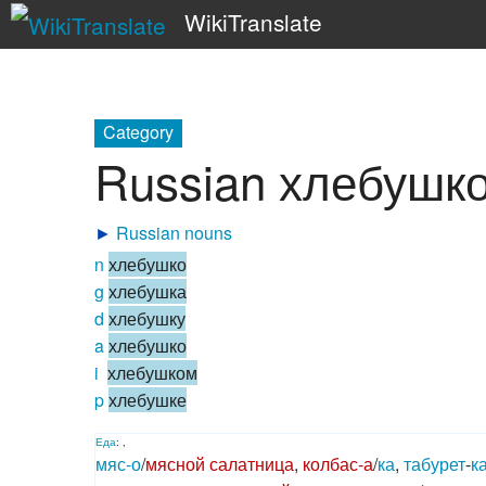
WikiTranslate
Category
Russian хлебушк
►
Russian nouns
n
хлебушко
g
хлебушка
d
хлебушку
a
хлебушко
i
хлебушком
p
хлебушке
Еда
: ,
мяс-о
/
мясной
салат
ница
,
колбас-а
/
ка
,
табурет
-
к