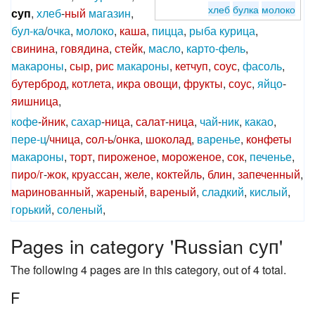
хлеб
булка
молоко
суп
,
хлеб
-
ный
магазин
,
бул-ка
/
очка
,
молоко
,
каша
,
пицца
,
рыба
курица
,
свинина
,
говядина
,
стейк
,
масло
,
карто-фель
,
макароны
,
сыр
,
рис
макароны
,
кетчуп
,
соус
,
фасоль
,
бутерброд
,
котлета
,
икра
овощи
,
фрукты
,
соус
,
яйцо
-
яишница
,
кофе
-
йник
,
сахар
-
ница
,
салат
-
ница
,
чай
-
ник
,
какао
,
пере-ц
/
чница
,
cол-ь
/
онка
,
шоколад
,
варенье
,
конфеты
макароны
,
торт
,
пироженое
,
мороженое
,
сок
,
печенье
,
пиро/г
-
жок
,
круассан
,
желе
,
коктейль
,
блин
,
запеченный
,
маринованный
,
жареный
,
вареный
,
сладкий
,
кислый
,
горький
,
соленый
,
Pages in category 'Russian суп'
The following 4 pages are in this category, out of 4 total.
F