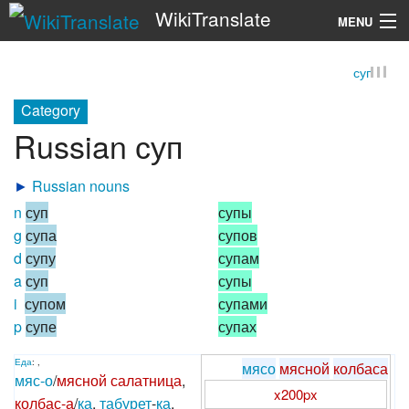
WikiTranslate
MENU
суп
Search
Category
Russian суп
►
Russian nouns
n
суп
супы
g
супа
супов
d
супу
супам
a
суп
супы
i
супом
супами
p
супе
супах
Еда
: ,
мясо
мясной
колбаса
мяс-о
/
мясной
салат
ница
,
x200px
колбас-а
/
ка
,
табурет
-
ка
,