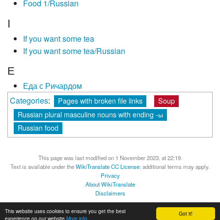
Food 1/Russian
I
If you want some tea
If you want some tea/Russian
Е
Еда с Ричардом
Categories
:
Pages with broken file links
Soup
Russian plural masculine nouns with ending -ы
Russian food
This page was last modified on 1 November 2023, at 22:19.
Text is available under the
WikiTranslate CC License
; additional terms may apply.
Privacy
About WikiTranslate
Disclaimers
MediaWiki
Powered by Semantic MediaWiki
This website uses cookies to ensure you get the best
Got it!
experience on our website
More info