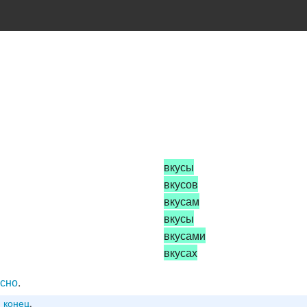
вкусы
вкусов
вкусам
вкусы
вкусами
вкусах
усно
.
,
конец
,