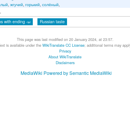
слый
,
жгучий
,
горький
,
солёный
,
.
s with ending -ы
Russian taste
This page was last modified on 20 January 2024, at 23:57.
ext is available under the
WikiTranslate CC License
; additional terms may appl
Privacy
About WikiTranslate
Disclaimers
MediaWiki
Powered by Semantic MediaWiki