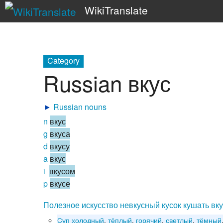
WikiTranslate
Category
Russian вкус
►
Russian nouns
n
вкус
g
вкуса
d
вкусу
a
вкус
i
вкусом
p
вкусе
Полезное
искусство
невкусный
кусок
кушать
вк
Cуп
холодный
,
тёплый
,
горячий
,
светлый
,
тёмный