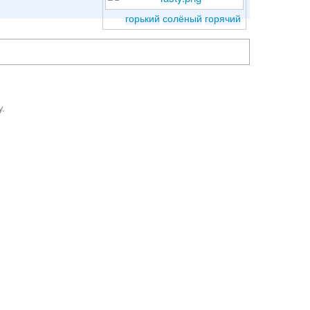
горький
солёный
горячий
y.