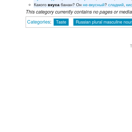
Какого
банан? Он
не
-
вкусный
?
сладкий
,
ки
вкуса
This category currently contains no pages or media
Categories
:
Taste
Russian plural masculine noun
T