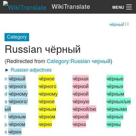
WikiTranslate
MENU
чёрный
Search
Category
Russian чёрный
(Redirected from
Category:Russian черный
)
►
Russian adjectives
n
чёрный
чёрное
чёрная
чёрные
g
чёрного
чёрного
чёрной
чёрных
d
чёрному
чёрному
чёрной
чёрным
a
чёрного/
чёрное
чёрную
чёрных/ые
ый
чёрным
чёрной/ою
чёрными
i
чёрным
чёрном
чёрной
чёрных
p
чёрном
черно
черна
черны
s
чёрен