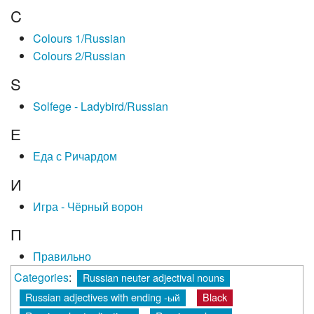
C
Colours 1/Russian
Colours 2/Russian
S
Solfege - Ladybird/Russian
Е
Еда с Ричардом
И
Игра - Чёрный ворон
П
Правильно
Categories
:
Russian neuter adjectival nouns
Russian adjectives with ending -ый
Black