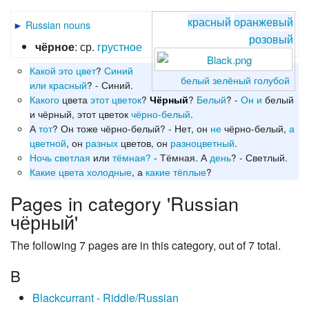
красный
оранжевый
►
Russian nouns
розовый
чёрное
: ср.
грустное
Какой
это
цвет
?
Синий
белый
зелёный
голубой
или
красный
? - Синий.
Какого
цвета
этот
цветок
?
?
Белый
? -
Он
и
белый
Чёрный
и чёрный, этот цветок
чёрно-белый
.
А
тот
? Он тоже чёрно-белый? - Нет, он
не
чёрно-белый,
а
цветной
, он
разных
цветов, он
разноцветный
.
Ночь
светлая
или
тёмная?
- Тёмная. А
день
? - Светлый.
Какие
цвета
холодные
, а
какие
тёплые
?
Pages in category 'Russian
чёрный'
The following 7 pages are in this category, out of 7 total.
B
Blackcurrant - Riddle/Russian