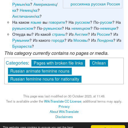
россиянка
русская
Россия
Румын
/
ка
?
Американец
/
ка
?
Немец
/
ка
?
Англичанин
/
ка
?
На каком
языке
вы
говорите
? На
русском
? По-
русски
? На
румынском
? По-
румынски
? На
немецком
? По-
немецки
?
Откуда вы? Из какой
страны
? Из
Англии
? Из
России
? Из
Румынии
? Из какого
города
? Из
Москвы
? Из
Лондона
? Из
Бухареста
?
This category currently contains no pages or media.
Categories
:
Pages with broken file links
Chilean
Russian animate feminine nouns
Russian feminine nouns for nationality
This page was last modified on 30 October 2023, at 11:49.
Text is available under the
WikiTranslate CC License
; additional terms may apply.
Privacy
About WikiTranslate
Disclaimers
MediaWiki
Powered by Semantic MediaWiki
This website uses cookies to ensure you get the best