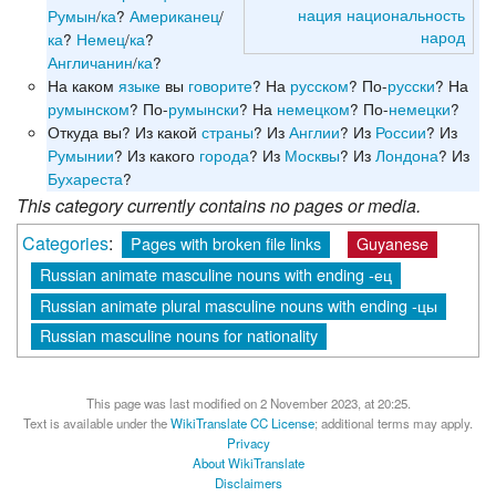
нация
национальность
Румын
/
ка
?
Американец
/
народ
ка
?
Немец
/
ка
?
Англичанин
/
ка
?
На каком
языке
вы
говорите
? На
русском
? По-
русски
? На
румынском
? По-
румынски
? На
немецком
? По-
немецки
?
Откуда вы? Из какой
страны
? Из
Англии
? Из
России
? Из
Румынии
? Из какого
города
? Из
Москвы
? Из
Лондона
? Из
Бухареста
?
This category currently contains no pages or media.
Categories
:
Pages with broken file links
Guyanese
Russian animate masculine nouns with ending -ец
Russian animate plural masculine nouns with ending -цы
Russian masculine nouns for nationality
This page was last modified on 2 November 2023, at 20:25.
Text is available under the
WikiTranslate CC License
; additional terms may apply.
Privacy
About WikiTranslate
Disclaimers