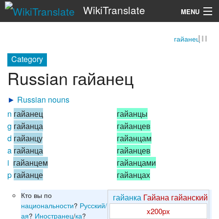
WikiTranslate
MENU
гайанец
Search
Category
Russian гайанец
►
Russian nouns
n
гайанец
гайанцы
g
гайанца
гайанцев
d
гайанцу
гайанцам
a
гайанца
гайанцев
i
гайанцем
гайанцами
p
гайанце
гайанцах
Кто вы по
гайанка
Гайана
гайанский
национальности
?
Русский/
x200px
ая
?
Иностранец
/
ка
?