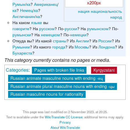
x200px
Румын
/
ка
?
Американец
/
ка
?
Немец
/
ка
?
нация
национальность
Англичанин
/
ка
?
народ
На каком
языке
вы
говорите
? На
русском
? По-
русски
? На
румынском
? По-
румынски
? На
немецком
? По-
немецки
?
Откуда вы? Из какой
страны
? Из
Англии
? Из
России
? Из
Румынии
? Из какого
города
? Из
Москвы
? Из
Лондона
? Из
Бухареста
?
This category currently contains no pages or media.
Categories
:
Pages with broken file links
Kyrgyzstani
Russian animate masculine nouns with ending -ец
Russian animate plural masculine nouns with ending -цы
Russian masculine nouns for nationality
This page was last modified on 2 November 2023, at 20:25.
Text is available under the
WikiTranslate CC License
; additional terms may apply.
Privacy
About WikiTranslate