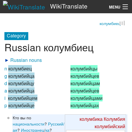
WikiTranslate
MENU
колумбиец
Search
Category
Russian колумбиец
►
Russian nouns
n
колумбиец
колумбийцы
g
колумбийца
колумбийцев
d
колумбийцу
колумбийцам
a
колумбийца
колумбийцев
i
колумбийцем
колумбийцами
p
колумбийце
колумбийцах
Кто вы по
колумбика
Колумбия
национальности
?
Русский/
колумбийский
ая
?
Иностранец
/
ка
?