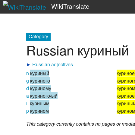
WikiTranslate
Category
Russian куриный
►
Russian adjectives
n
куриный
куриное
g
куриного
куриног
d
куриному
курино
a
куриного/ый
куриное
i
куриным
курины
p
курином
курино
This category currently contains no pages or media