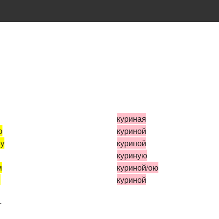
куриная
о
куриной
му
куриной
куриную
м
куриной/ою
м
куриной
.