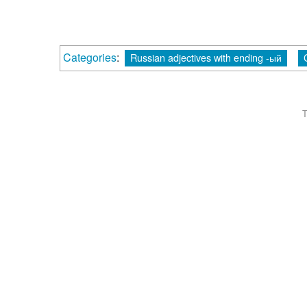
Categories
:
Russian adjectives with ending -ый
T