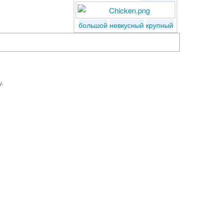
большой
невкусный
крупный
y.