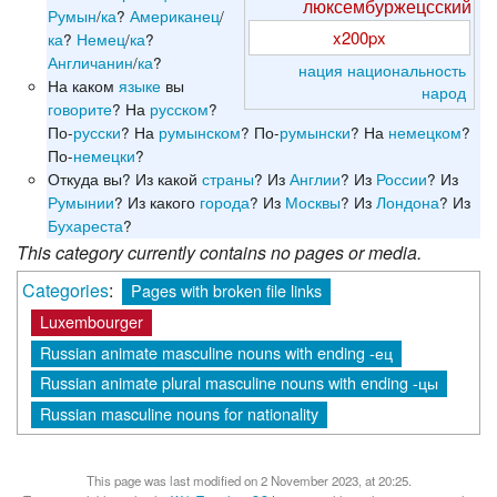
люксембуржецсский
Румын
/
ка
?
Американец
/
x200px
ка
?
Немец
/
ка
?
Англичанин
/
ка
?
нация
национальность
На каком
языке
вы
народ
говорите
? На
русском
?
По-
русски
? На
румынском
? По-
румынски
? На
немецком
?
По-
немецки
?
Откуда вы? Из какой
страны
? Из
Англии
? Из
России
? Из
Румынии
? Из какого
города
? Из
Москвы
? Из
Лондона
? Из
Бухареста
?
This category currently contains no pages or media.
Categories
:
Pages with broken file links
Luxembourger
Russian animate masculine nouns with ending -ец
Russian animate plural masculine nouns with ending -цы
Russian masculine nouns for nationality
This page was last modified on 2 November 2023, at 20:25.