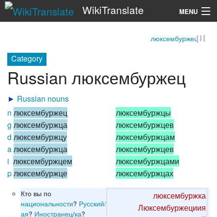
WikiTranslate
MENU
люксембуржец
Search
Category
Russian люксембуржец
►
Russian nouns
n
люксембуржец
люксембуржцы
g
люксембуржца
люксембуржцев
d
люксембуржцу
люксембуржцам
a
люксембуржца
люксембуржцев
i
люксембуржцем
люксембуржцами
p
люксембуржце
люксембуржцах
Кто вы по
люксембуржка
национальности
?
Русский/
Люксембуржециия
ая
?
Иностранец
/
ка
?