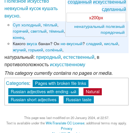
Полезное
искусство
созданный
искусственный
невкусный
кусок
кушать
сделанный
вкусно
.
x200px
Cуп
холодный
,
тёплый
,
ненатуральный
полезный
горячий
,
светлый
,
тёмный
,
порядочный
конец
,
Какого
вкуса
банан? Он
не
-
вкусный
?
сладкий
,
кислый
,
жгучий
,
горький
,
солёный
,
натуральный:
природный
,
естественный
, в
противоположность
искусственному
This category currently contains no pages or media.
Categories
:
Pages with broken file links
Russian adjectives with ending -ый
Natural
Russian short adjectives
Russian taste
This page was last modified on 20 January 2024, at 22:57.
Text is available under the
WikiTranslate CC License
; additional terms may apply.
Privacy