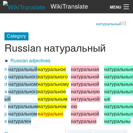
WikiTranslate
MENU
натуральный
Search
Category
Russian натуральный
►
Russian adjectives
n
натуральный
натуральное
натуральная
натуральны
g
натурального
натурального
натуральной
натуральных
d
натуральному
натуральному
натуральной
натуральны
a
натурального/
натуральное
натуральную
натуральных
ый
натуральным
натуральной/
ые
i
натуральным
натуральном
ою
натуральны
p
натуральном
натурально
натуральной
натуральных
s
натурален
натуральна
натуральны