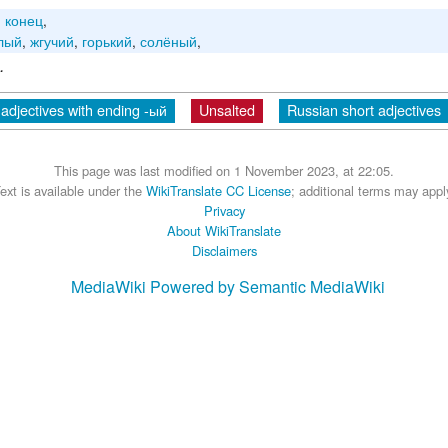
,
конец
,
лый
,
жгучий
,
горький
,
солёный
,
.
adjectives with ending -ый
Unsalted
Russian short adjectives
This page was last modified on 1 November 2023, at 22:05.
ext is available under the
WikiTranslate CC License
; additional terms may appl
Privacy
About WikiTranslate
Disclaimers
MediaWiki
Powered by Semantic MediaWiki