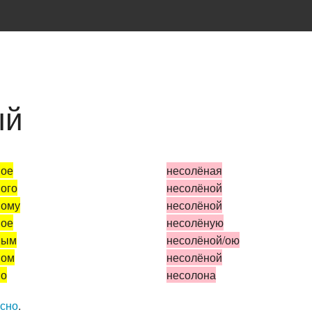
ый
ное
несолёная
ого
несолёной
ному
несолёной
ное
несолёную
ным
несолёной/ою
ном
несолёной
но
несолона
усно
.