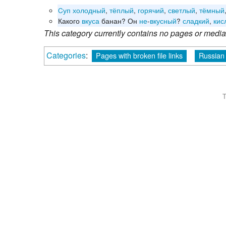
Cуп
холодный
,
тёплый
,
горячий
,
светлый
,
тёмный
Какого
вкуса
банан? Он
не
-
вкусный
?
сладкий
,
кис
This category currently contains no pages or media
Categories
:
Pages with broken file links
Russian 
T