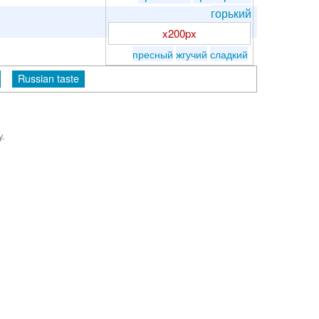
горький
x200px
пресный
жгучий
сладкий
Russian taste
y.