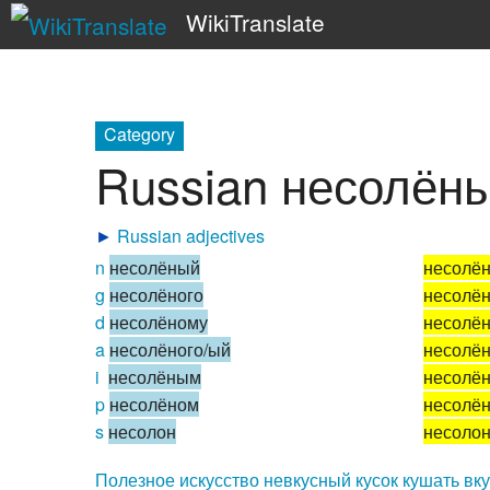
WikiTranslate
Category
Russian несолён
►
Russian adjectives
n
несолёный
несолё
g
несолёного
несолён
d
несолёному
несолё
a
несолёного/ый
несолё
i
несолёным
несолё
p
несолёном
несолё
s
несолон
несоло
Полезное
искусство
невкусный
кусок
кушать
вк