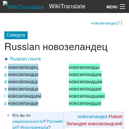
WikiTranslate
MENU
новозеландец
Search
Category
Russian новозеландец
►
Russian nouns
n
новозеландец
новозеландцы
g
новозеландца
новозеландцев
d
новозеландцу
новозеландцам
a
новозеландца
новозеландцев
i
новозеландцем
новозеландцами
p
новозеландце
новозеландцах
Кто вы по
новозеландка
Новая
национальности
?
Русский/
Зеландия
новозеландский
ая
?
Иностранец
/
ка
?