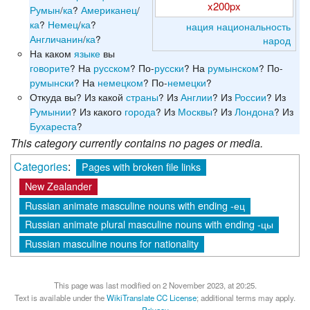
x200px
Румын
/
ка
?
Американец
/
ка
?
Немец
/
ка
?
нация
национальность
Англичанин
/
ка
?
народ
На каком
языке
вы
говорите
? На
русском
? По-
русски
? На
румынском
? По-
румынски
? На
немецком
? По-
немецки
?
Откуда вы? Из какой
страны
? Из
Англии
? Из
России
? Из
Румынии
? Из какого
города
? Из
Москвы
? Из
Лондона
? Из
Бухареста
?
This category currently contains no pages or media.
Categories
:
Pages with broken file links
New Zealander
Russian animate masculine nouns with ending -ец
Russian animate plural masculine nouns with ending -цы
Russian masculine nouns for nationality
This page was last modified on 2 November 2023, at 20:25.
Text is available under the
WikiTranslate CC License
; additional terms may apply.