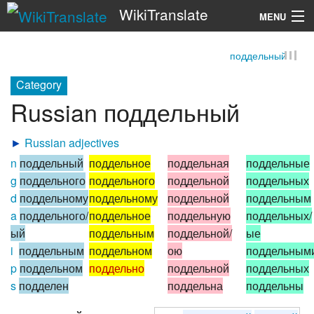
WikiTranslate
MENU
поддельный
Search
Category
Russian поддельный
►
Russian adjectives
n
поддельный
поддельное
поддельная
поддельные
g
поддельного
поддельного
поддельной
поддельных
d
поддельному
поддельному
поддельной
поддельным
a
поддельного/
поддельное
поддельную
поддельных/
ый
поддельным
поддельной/
ые
i
поддельным
поддельном
ою
поддельным
p
поддельном
поддельно
поддельной
поддельных
s
подделен
поддельна
поддельны