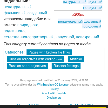
поддельный:
натуральный
вкусный
ненатуральный
,
невкусный
фальшивый
,
созданный
x200px
человеком наподобие или
ненатуральный
сделанный
вместо
природного
,
порядочный
подлинного
,
естественного
;
притворный
,
напускной
,
неискренний
.
This category currently contains no pages or media.
Categories
:
Pages with broken file links
Russian adjectives with ending -ый
Artificial
Russian short adjectives
Russian feelings
This page was last modified on 20 January 2024, at 22:57.
Text is available under the
WikiTranslate CC License
; additional terms may apply.
Privacy
About WikiTranslate
Disclaimers
MediaWiki
Powered by Semantic MediaWiki