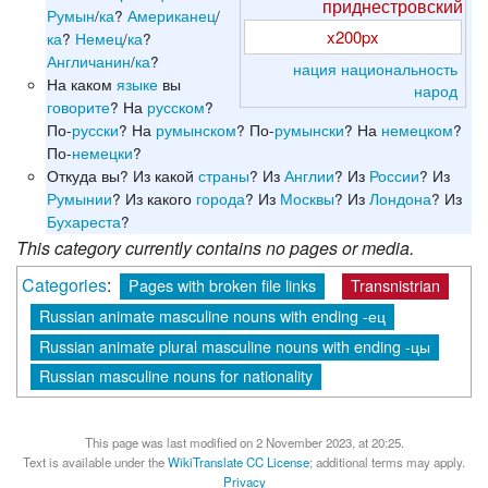
приднестровский
Румын
/
ка
?
Американец
/
x200px
ка
?
Немец
/
ка
?
Англичанин
/
ка
?
нация
национальность
На каком
языке
вы
народ
говорите
? На
русском
?
По-
русски
? На
румынском
? По-
румынски
? На
немецком
?
По-
немецки
?
Откуда вы? Из какой
страны
? Из
Англии
? Из
России
? Из
Румынии
? Из какого
города
? Из
Москвы
? Из
Лондона
? Из
Бухареста
?
This category currently contains no pages or media.
Categories
:
Pages with broken file links
Transnistrian
Russian animate masculine nouns with ending -ец
Russian animate plural masculine nouns with ending -цы
Russian masculine nouns for nationality
This page was last modified on 2 November 2023, at 20:25.
Text is available under the
WikiTranslate CC License
; additional terms may apply.
Privacy