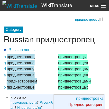
WikiTranslate
MENU
приднестровец
Search
Category
Russian приднестровец
►
Russian nouns
n
приднестровец
приднестровцы
g
приднестровца
приднестровцев
d
приднестровцу
приднестровцам
a
приднестровца
приднестровцев
i
приднестровцем
приднестровцами
p
приднестровце
приднестровцах
Кто вы по
приднестровка
национальности
?
Русский/
Приднестровециия
ая
?
Иностранец
/
ка
?