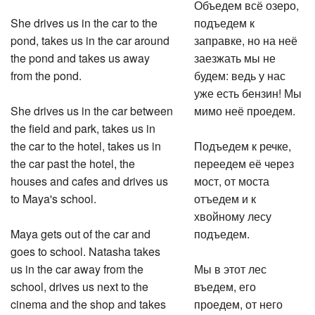
Объедем всё озеро,
She drives us in the car to the
подъедем к
pond, takes us in the car around
заправке, но на неё
the pond and takes us away
заезжать мы не
from the pond.
будем: ведь у нас
уже есть бензин! Мы
She drives us in the car between
мимо неё проедем.
the field and park, takes us in
the car to the hotel, takes us in
Подъедем к речке,
the car past the hotel, the
переедем её через
houses and cafes and drives us
мост, от моста
to Maya's school.
отъедем и к
хвойному лесу
Maya gets out of the car and
подъедем.
goes to school. Natasha takes
us in the car away from the
Мы в этот лес
school, drives us next to the
въедем, его
cinema and the shop and takes
проедем, от него