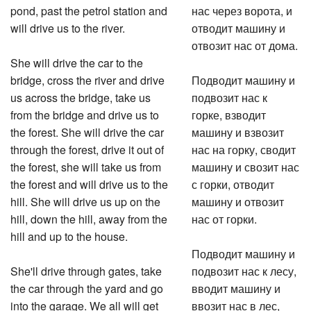
pond, past the petrol station and
нас через ворота, и
will drive us to the river.
отводит машину и
отвозит нас от дома.
She will drive the car to the
bridge, cross the river and drive
Подводит машину и
us across the bridge, take us
подвозит нас к
from the bridge and drive us to
горке, взводит
the forest. She will drive the car
машину и взвозит
through the forest, drive it out of
нас на горку, сводит
the forest, she will take us from
машину и свозит нас
the forest and will drive us to the
с горки, отводит
hill. She will drive us up on the
машину и отвозит
hill, down the hill, away from the
нас от горки.
hill and up to the house.
Подводит машину и
She'll drive through gates, take
подвозит нас к лесу,
the car through the yard and go
вводит машину и
into the garage. We all will get
ввозит нас в лес,