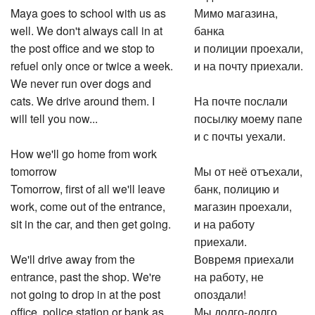
Maya goes to school with us as
Мимо магазина,
well. We don't always call in at
банка
the post office and we stop to
и полиции проехали,
refuel only once or twice a week.
и на почту приехали.
We never run over dogs and
cats. We drive around them. I
На почте послали
will tell you now...
посылку моему папе
и с почты уехали.
How we'll go home from work
tomorrow
Мы от неё отъехали,
Tomorrow, first of all we'll leave
банк, полицию и
work, come out of the entrance,
магазин проехали,
sit in the car, and then get going.
и на работу
приехали.
We'll drive away from the
Вовремя приехали
entrance, past the shop. We're
на работу, не
not going to drop in at the post
опоздали!
office, police station or bank as
Мы долго-долго