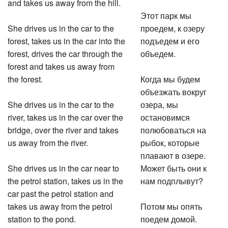
and takes us away from the hill.
Этот парк мы
She drives us in the car to the
проедем, к озеру
forest, takes us in the car into the
подъедем и его
forest, drives the car through the
объедем.
forest and takes us away from
the forest.
Когда мы будем
объезжать вокруг
She drives us in the car to the
озера, мы
river, takes us in the car over the
остановимся
bridge, over the river and takes
полюбоваться на
us away from the river.
рыбок, которые
плавают в озере.
She drives us in the car near to
Может быть они к
the petrol station, takes us in the
нам подплывут?
car past the petrol station and
takes us away from the petrol
Потом мы опять
station to the pond.
поедем домой.