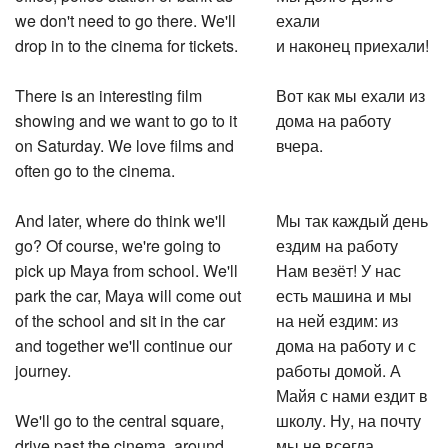
we don't need to go there. We'll
ехали
drop in to the cinema for tickets.
и наконец приехали!
There is an interesting film
Вот как мы ехали из
showing and we want to go to it
дома на работу
on Saturday. We love films and
вчера.
often go to the cinema.
And later, where do think we'll
Мы так каждый день
go? Of course, we're going to
ездим на работу
pick up Maya from school. We'll
Нам везёт! У нас
park the car, Maya will come out
есть машина и мы
of the school and sit in the car
на ней ездим: из
and together we'll continue our
дома на работу и с
journey.
работы домой. А
Майя с нами ездит в
We'll go to the central square,
школу. Ну, на почту
drive past the cinema, around
мы не всегда