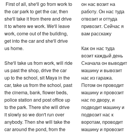
First of all, she'll go from work to
он нас возит на
the car park to get the car, then
работу. Он нас туда
she'll take it from there and drive
отвозит и оттуда
it to where we work. We'll leave
привозит. Сейчас я
work, come out of the building,
вам расскажу
get into the car and she'll drive
us home.
Как он нас туда
возит каждый день
She'll take us from work, will ride
Сначала он выводит
us past the shop, drive the car
машину и вывозит
up to the school, sit Maya in the
нас из гаража.
car, take us from the school, past
Потом он проводит
the cinema, bank, flower beds,
машину и провозит
police station and post office up
нас по двору, и
to the park. There she will drive
подводит машину и
it slowly so we don't run over
подвозит нас к
anybody. Then she will take the
воротам, проводит
car around the pond, from the
машину и провозит