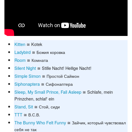
Kitten
≅ Kotek
Ladybird
≅ Божия коровка
Room
≅ Комната
Silent Night
≅ Stille Nacht! Heilige Nacht!
Simple Simon
≅ Простой Саймон
Siphonaptera
≅ Сифонаптера
Sleep, My Small Prince, Fall Asleep
≅ Schlafe, mein
Prinzchen, schlaf' ein
Stand, Sit
≅ Стой, сиди
TTT
≅ В.С.В.
The Bunny Who Felt Funny
≅ Зайчик, который чувствовал
себя не так