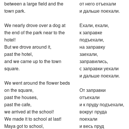
between a large field and the
от него отъехали
town park.
и дальше поехали.
We nearly drove over a dog at
Ехали, ехали,
the end of the park near to the
к заправке
hotel!
подъехали,
But we drove around it,
на заправку
past the hotel,
заехали,
and we came up to the town
заправились,
square.
с заправки уехали
и дальше поехали.
We went around the flower beds
on the square,
От заправки
past the houses,
отъехали
past the cafe,
и к пруду подъехали,
we arrived at the school!
вокруг пруда
We made it to school at last!
поехали
Maya got to school,
и весь пруд