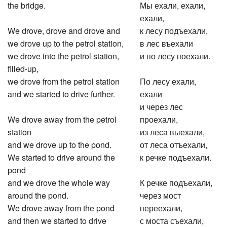
the bridge.
Мы ехали, ехали,
ехали,
We drove, drove and drove and
к лесу подъехали,
we drove up to the petrol station,
в лес въехали
we drove into the petrol station,
и по лесу поехали.
filled-up,
we drove from the petrol station
По лесу ехали,
and we started to drive further.
ехали
и через лес
We drove away from the petrol
проехали,
station
из леса выехали,
and we drove up to the pond.
от леса отъехали,
We started to drive around the
к речке подъехали.
pond
and we drove the whole way
К речке подъехали,
around the pond.
через мост
We drove away from the pond
переехали,
and then we started to drive
с моста съехали,