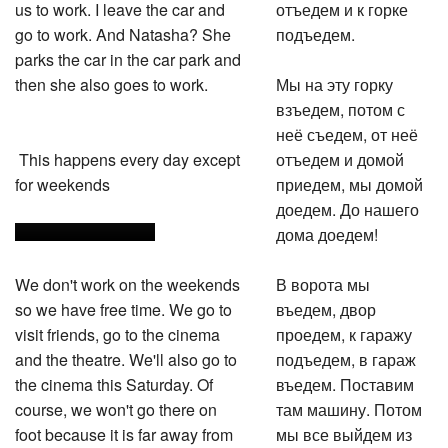
us to work. I leave the car and
отъедем и к горке
go to work. And Natasha? She
подъедем.
parks the car in the car park and
then she also goes to work.
Мы на эту горку
взъедем, потом с
неё съедем, от неё
This happens every day except
отъедем и домой
for weekends
приедем, мы домой
доедем. До нашего
дома доедем!
We don't work on the weekends
В ворота мы
so we have free time. We go to
въедем, двор
visit friends, go to the cinema
проедем, к гаражу
and the theatre. We'll also go to
подъедем, в гараж
the cinema this Saturday. Of
въедем. Поставим
course, we won't go there on
там машину. Потом
foot because it is far away from
мы все выйдем из