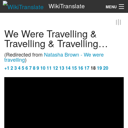
WikiTranslate
MENU
Search
We Were Travelling &
Travelling & Travelling…
(Redirected from
Natasha Brown - We were
travelling
)
+
1
2
3
4
5
6
7
8
9
10
11
12
13
14
15
16
17
18
19
20