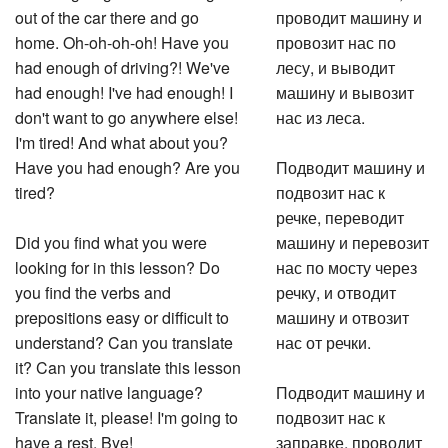
out of the car there and go
проводит машину и
home. Oh-oh-oh-oh! Have you
провозит нас по
had enough of driving?! We've
лесу, и выводит
had enough! I've had enough! I
машину и вывозит
don't want to go anywhere else!
нас из леса.
I'm tired! And what about you?
Have you had enough? Are you
Подводит машину и
tired?
подвозит нас к
речке, переводит
Did you find what you were
машину и перевозит
looking for in this lesson? Do
нас по мосту через
you find the verbs and
речку, и отводит
prepositions easy or difficult to
машину и отвозит
understand? Can you translate
нас от речки.
it? Can you translate this lesson
into your native language?
Подводит машину и
Translate it, please! I'm going to
подвозит нас к
have a rest. Bye!
заправке, проводит