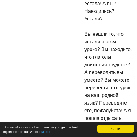
Устала! А вы?
Наездились?
Устали?
Вы нашли то, что
искали в этом
уроке? Вы находите,
что глаголы
движения трудные?
А переводить вы
умеете? Вы можете
перевести этот урок
на ваш родной
язык? Переведите
его, пожалуйста! А я
пошла отдыхать.
Пока!
This website uses cookies to ensure you get the best
Got it!
experience on our website
More info