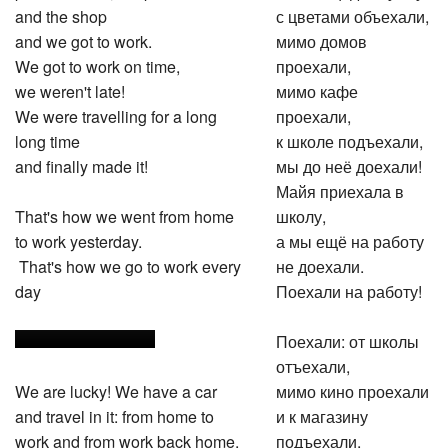
and the shop
с цветами объехали,
and we got to work.
мимо домов
We got to work on time,
проехали,
we weren't late!
мимо кафе
We were travelling for a long
проехали,
long time
к школе подъехали,
and finally made it!
мы до неё доехали!
Майя приехала в
That's how we went from home
школу,
to work yesterday.
а мы ещё на работу
That's how we go to work every
не доехали.
day
Поехали на работу!
Поехали: от школы
отъехали,
We are lucky! We have a car
мимо кино проехали
and travel in it: from home to
и к магазину
work and from work back home.
подъехали.