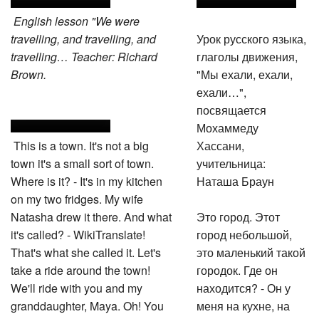
English lesson "We were
travelling, and travelling, and
Урок русского языка,
travelling… Teacher: Richard
глаголы движения,
Brown.
"Мы ехали, ехали,
ехали…",
посвящается
Мохаммеду
This is a town. It's not a big
Хассани,
town it's a small sort of town.
учительница:
Where is it? - It's in my kitchen
Наташа Браун
on my two fridges. My wife
Natasha drew it there. And what
Это город. Этот
it's called? - WikiTranslate!
город небольшой,
That's what she called it. Let's
это маленький такой
take a ride around the town!
городок. Где он
We'll ride with you and my
находится? - Он у
granddaughter, Maya. Oh! You
меня на кухне, на