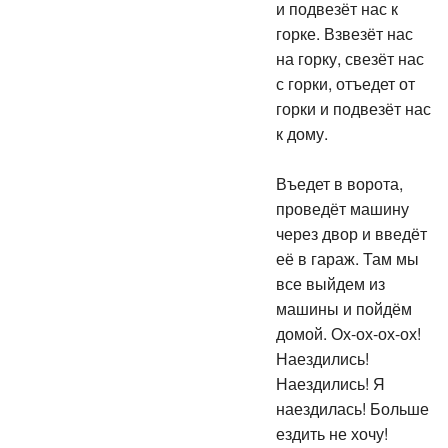
и подвезёт нас к
горке. Взвезёт нас
на горку, свезёт нас
с горки, отъедет от
горки и подвезёт нас
к дому.
Въедет в ворота,
проведёт машину
через двор и введёт
её в гараж. Там мы
все выйдем из
машины и пойдём
домой. Ох-ох-ох-ох!
Наездились!
Наездились! Я
наездилась! Больше
ездить не хочу!