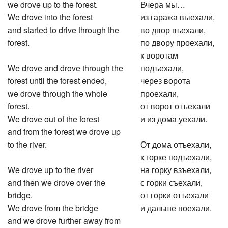
we drove up to the forest.
Вчера мы…
We drove into the forest
из гаража выехали,
and started to drive through the
во двор въехали,
forest.
по двору проехали,
к воротам
We drove and drove through the
подъехали,
forest until the forest ended,
через ворота
we drove through the whole
проехали,
forest.
от ворот отъехали
We drove out of the forest
и из дома уехали.
and from the forest we drove up
to the river.
От дома отъехали,
к горке подъехали,
We drove up to the river
на горку взъехали,
and then we drove over the
с горки съехали,
bridge.
от горки отъехали
We drove from the bridge
и дальше поехали.
and we drove further away from