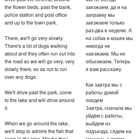
the flower beds, past the bank,
заезжаем, да и на
police station and post office
заправку мы
and up to the town park.
заезжаем только
раз-два в неделю. А
There, we'll go very slowly.
на собак и кошек мы
There's a lot of dogs walking
никогда не
about and they often run out into
наезжаем. Мы их
the road so we will go very, very
объезжаем. Теперь
slowly there, so as not to run
я вам расскажу
over any dogs.
Как завтра мы с
We'll drive past the park, come
работы домой
to the lake and will drive around
поедем
it.
Завтра, сначала мы
уйдём с работы,
When we go around the lake,
выйдем из
we'll stop to admire the fish that
подъезда, сядем на
swim in the lake. Maybe they
машину, а потом