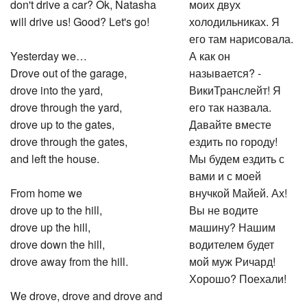
don't drive a car? Ok, Natasha
моих двух
will drive us! Good? Let's go!
холодильниках. Я
его там нарисовала.
Yesterday we…
А как он
Drove out of the garage,
называется? -
drove into the yard,
ВикиТранслейт! Я
drove through the yard,
его так назвала.
drove up to the gates,
Давайте вместе
drove through the gates,
ездить по городу!
and left the house.
Мы будем ездить с
вами и с моей
From home we
внучкой Майей. Ах!
drove up to the hill,
Вы не водите
drove up the hill,
машину? Нашим
drove down the hill,
водителем будет
drove away from the hill.
мой муж Ричард!
Хорошо? Поехали!
We drove, drove and drove and