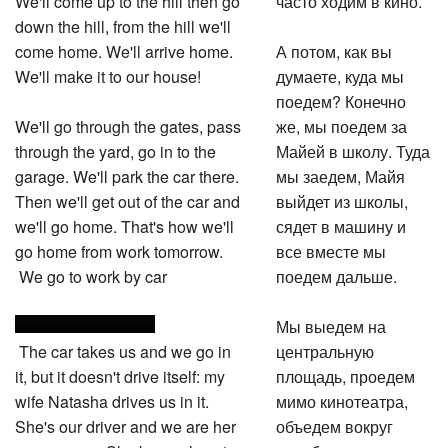
down the hill, from the hill we'll
come home. We'll arrive home.
А потом, как вы
We'll make it to our house!
думаете, куда мы
поедем? Конечно
We'll go through the gates, pass
же, мы поедем за
through the yard, go in to the
Майей в школу. Туда
garage. We'll park the car there.
мы заедем, Майя
Then we'll get out of the car and
выйдет из школы,
we'll go home. That's how we'll
сядет в машину и
go home from work tomorrow.
все вместе мы
We go to work by car
поедем дальше.
Мы выедем на
The car takes us and we go in
центральную
it, but it doesn't drive itself: my
площадь, проедем
wife Natasha drives us in it.
мимо кинотеатра,
She's our driver and we are her
объедем вокруг