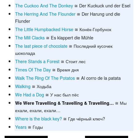
The Cuckoo And The Donkey
≅ Der Kuckuck und der Esel
The Herring And The Flounder
≅ Der Harung und die
Flunder
The Little Humpbacked Horse
≅ Конёк-Горбунок
The Mill Clacks
≅ Es klappert die Mühle
The last piece of chocolate
≅ Последний кусочек
шоколада
There Stands a Forest
≅ Стоит лес
Times Of The Day
≅ Время дня
Walk The Ring Of The Potatos
≅ Al corro de la patata
Walking
≅ Ходьба
We Had a Dog
≅ У нас был пёс
≅ Мы
We Were Travelling & Travelling & Travelling…
ехали, ехали, ехали…
Where is the black key?
≅ Где чёрный ключ?
Years
≅ Годы