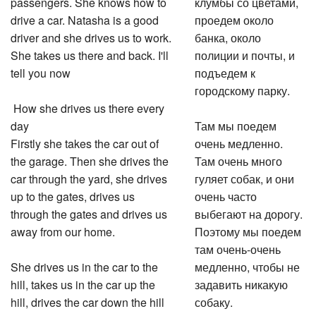
passengers. She knows how to
клумбы со цветами,
drive a car. Natasha is a good
проедем около
driver and she drives us to work.
банка, около
She takes us there and back. I'll
полиции и почты, и
tell you now
подъедем к
городскому парку.
How she drives us there every
day
Там мы поедем
Firstly she takes the car out of
очень медленно.
the garage. Then she drives the
Там очень много
car through the yard, she drives
гуляет собак, и они
up to the gates, drives us
очень часто
through the gates and drives us
выбегают на дорогу.
away from our home.
Поэтому мы поедем
там очень-очень
She drives us in the car to the
медленно, чтобы не
hill, takes us in the car up the
задавить никакую
hill, drives the car down the hill
собаку.