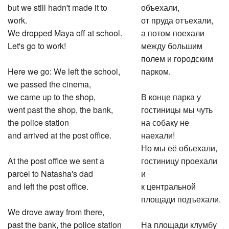
but we still hadn't made it to
объехали,
work.
от пруда отъехали,
We dropped Maya off at school.
а потом поехали
Let's go to work!
между большим
полем и городским
Here we go: We left the school,
парком.
we passed the cinema,
we came up to the shop,
В конце парка у
went past the shop, the bank,
гостиницы мы чуть
the police station
на собаку не
and arrived at the post office.
наехали!
Но мы её объехали,
At the post office we sent a
гостиницу проехали
parcel to Natasha's dad
и
and left the post office.
к центральной
площади подъехали.
We drove away from there,
past the bank, the police station
На площади клумбу