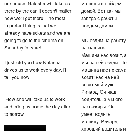
our house. Natasha will take us
машины и пойдём
there by the car. It doesn't matter
домой. Вот как мы
how we'll get there. The most
завтра с работы
important thing is that we
поедем домой.
already have tickets and we are
going to go to the cinema on
Мы ездим на работу
Saturday for sure!
на машине
Машина нас возит, а
I just told you how Natasha
мы на ней ездим. Но
drives us to work every day. I'll
машина нас не сама
tell you now
возит: нас на ней
возит мой муж
Ричард. Он наш
How she will take us to work
водитель, а мы его
and bring us home the day after
пассажиры. Он
tomorrow
умеет водить
машину. Ричард
хороший водитель и