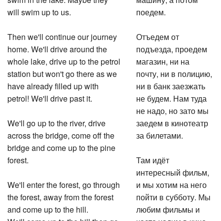
will swim up to us.
поедем.
Then we'll continue our journey
Отъедем от
home. We'll drive around the
подъезда, проедем
whole lake, drive up to the petrol
магазин, ни на
station but won't go there as we
почту, ни в полицию,
have already filled up with
ни в банк заезжать
petrol! We'll drive past it.
не будем. Нам туда
не надо, но зато мы
We'll go up to the river, drive
заедем в кинотеатр
across the bridge, come off the
за билетами.
bridge and come up to the pine
forest.
Там идёт
интересный фильм,
We'll enter the forest, go through
и мы хотим на него
the forest, away from the forest
пойти в субботу. Мы
and come up to the hill.
любим фильмы и
We'll come up to the hill then go
часто ходим в кино.