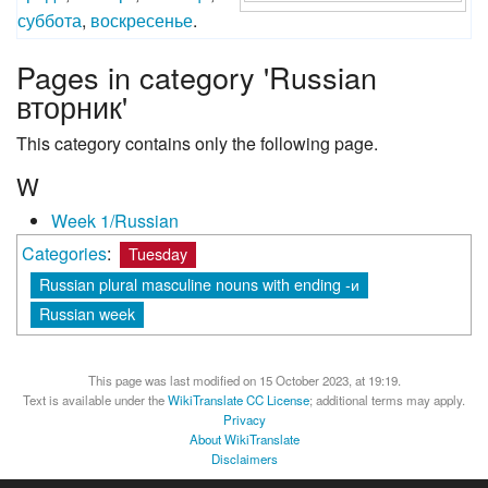
суббота
,
воскресенье
.
Pages in category 'Russian
вторник'
This category contains only the following page.
W
Week 1/Russian
Categories
:
Tuesday
Russian plural masculine nouns with ending -и
Russian week
This page was last modified on 15 October 2023, at 19:19.
Text is available under the
WikiTranslate CC License
; additional terms may apply.
Privacy
About WikiTranslate
Disclaimers