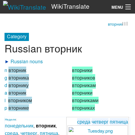
WikiTranslate
MENU
вторник
Search
Category
Russian вторник
►
Russian nouns
n
вторник
вторники
g
вторника
вторников
d
вторнику
вторникам
a
вторник
вторники
i
вторником
вторниками
p
вторнике
вторниках
Неделя
:
среда
четверг
пятница
понедельник
,
вторник
,
среда
,
четверг
,
пятница
,