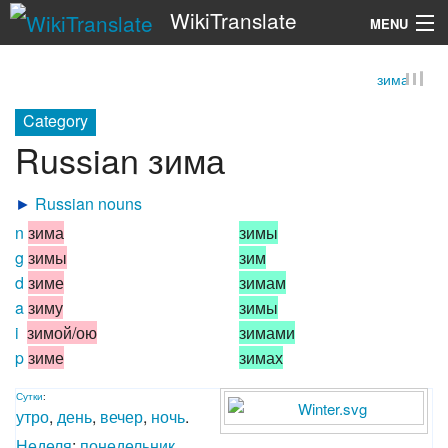
WikiTranslate
MENU
зима
Search
Category
Russian зима
►
Russian nouns
n
зима
зимы
g
зимы
зим
d
зиме
зимам
a
зиму
зимы
i
зимой/ою
зимами
p
зиме
зимах
Сутки
:
утро
,
день
,
вечер
,
ночь
.
Неделя
:
понедельник
,