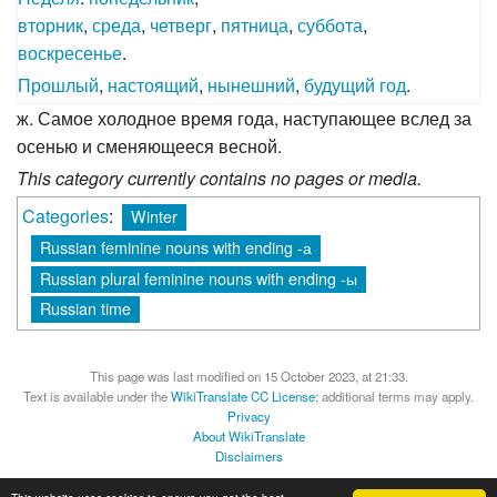
вторник
,
среда
,
четверг
,
пятница
,
суббота
,
воскресенье
.
Прошлый
,
настоящий
,
нынешний
,
будущий
год
.
ж. Самое холодное время года, наступающее вслед за
осенью и сменяющееся весной.
This category currently contains no pages or media.
Categories
:
Winter
Russian feminine nouns with ending -а
Russian plural feminine nouns with ending -ы
Russian time
This page was last modified on 15 October 2023, at 21:33.
Text is available under the
WikiTranslate CC License
; additional terms may apply.
Privacy
About WikiTranslate
Disclaimers
MediaWiki
Powered by Semantic MediaWiki