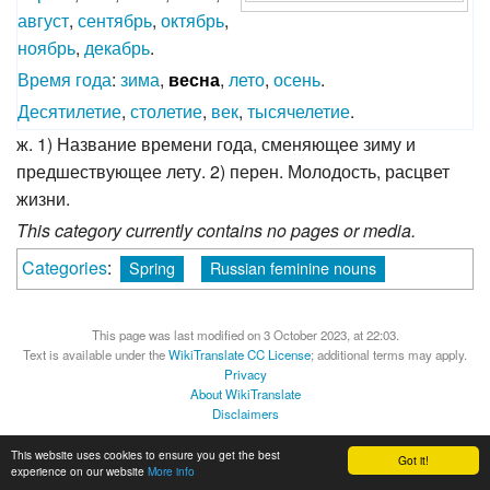
август
,
сентябрь
,
октябрь
,
ноябрь
,
декабрь
.
Время года
:
зима
,
весна
,
лето
,
осень
.
Десятилетие
,
столетие
,
век
,
тысячелетие
.
ж. 1) Название времени года, сменяющее зиму и
предшествующее лету. 2) перен. Молодость, расцвет
жизни.
This category currently contains no pages or media.
Categories
:
Spring
Russian feminine nouns
This page was last modified on 3 October 2023, at 22:03.
Text is available under the
WikiTranslate CC License
; additional terms may apply.
Privacy
About WikiTranslate
Disclaimers
MediaWiki
Powered by Semantic MediaWiki
This website uses cookies to ensure you get the best
Got it!
experience on our website
More info