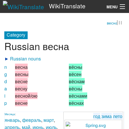
WikiTranslate
MENU
весна
Search
Category
Russian весна
►
Russian nouns
n
весна
вёсны
g
весны
вёсен
d
весне
вёснам
a
весну
вёсны
i
весной/ою
вёснами
p
весне
вёснах
Месяца
:
год
зима
лето
январь
,
февраль
,
март
,
апрель
,
май
,
июнь
,
июль
,