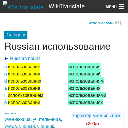
WikiTranslate
MENU
использование
Search
Category
Russian использование
►
Russian nouns
n
использование
использования
g
использования
использований
d
использованию
использованиям
a
использование
использования
i
использованием
использованиями
p
использовании
использованиях
учить
-
ся
,
характер
мнение
связь
ученик
-
ница
,
учитель
-
ница
,
x200px
учёба
,
учёный
,
учебник
,