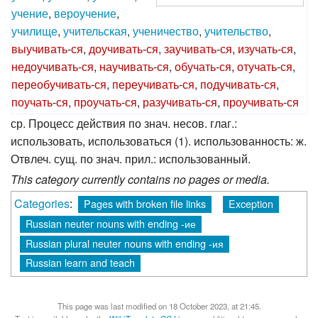
учение
,
вероучение
,
училище
,
учительская
,
ученичество
,
учительство
,
выучивать
-
ся
,
доучивать
-
ся
,
заучивать
-
ся
,
изучать
-
ся
,
недоучивать
-
ся
,
научивать
-
ся
,
обучать
-
ся
,
отучать
-
ся
,
переобучивать
-
ся
,
переучивать
-
ся
,
подучивать
-
ся
,
поучать
-
ся
,
проучать
-
ся
,
разучивать
-
ся
,
проучивать
-
ся
ср. Процесс действия по знач. несов. глаг.:
использовать, использоваться (1). использованность: ж.
Отвлеч. сущ. по знач. прил.: использованный.
This category currently contains no pages or media.
Categories
:
Pages with broken file links
Exception
Russian neuter nouns with ending -ие
Russian plural neuter nouns with ending -ия
Russian learn and teach
This page was last modified on 18 October 2023, at 21:45.