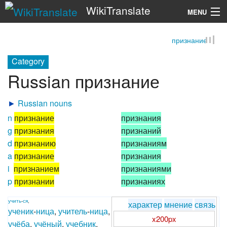
WikiTranslate
MENU
признание
Search
Category
Russian признание
►
Russian nouns
n
признание
признания
g
признания
признаний
d
признанию
признаниям
a
признание
признания
i
признанием
признаниями
p
признании
признаниях
учить
-
ся
,
характер
мнение
связь
ученик
-
ница
,
учитель
-
ница
,
x200px
учёба
,
учёный
,
учебник
,