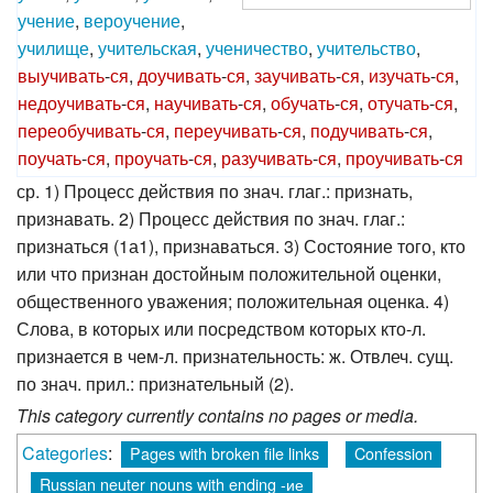
учение
,
вероучение
,
училище
,
учительская
,
ученичество
,
учительство
,
выучивать
-
ся
,
доучивать
-
ся
,
заучивать
-
ся
,
изучать
-
ся
,
недоучивать
-
ся
,
научивать
-
ся
,
обучать
-
ся
,
отучать
-
ся
,
переобучивать
-
ся
,
переучивать
-
ся
,
подучивать
-
ся
,
поучать
-
ся
,
проучать
-
ся
,
разучивать
-
ся
,
проучивать
-
ся
ср. 1) Процесс действия по знач. глаг.: признать,
признавать. 2) Процесс действия по знач. глаг.:
признаться (1а1), признаваться. 3) Состояние того, кто
или что признан достойным положительной оценки,
общественного уважения; положительная оценка. 4)
Слова, в которых или посредством которых кто-л.
признается в чем-л. признательность: ж. Отвлеч. сущ.
по знач. прил.: признательный (2).
This category currently contains no pages or media.
Categories
:
Pages with broken file links
Confession
Russian neuter nouns with ending -ие