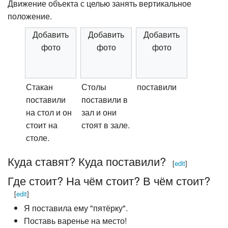
Движение объекта с целью занять вертикальное
положение.
Добавить
Добавить
Добавить
фото
фото
фото
Стакан
Столы
поставили
поставили
поставили в
на стол и он
зал и они
стоит на
стоят в зале.
столе.
Куда ставят? Куда поставили?
[
edit
]
Где стоит? На чём стоит? В чём стоит?
[
edit
]
Я поставила ему "пятёрку".
Поставь варенье на место!