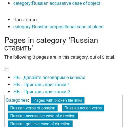
category:Russian accusative case of object
Часы стоят.
category:Russian prepositional case of place
Pages in category 'Russian
ставить'
The following 3 pages are in this category, out of 3 total.
Н
НБ - Давайте поговорим о кошках
НБ - Приставь приставки 1
НБ - Приставь приставки 2
Categories
:
Pages with broken file links
Russian verbs of position
Russian action verbs
Russian accusative case of direction
Russian genitive case of direction