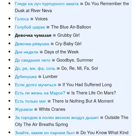
Глядя на луч пурпурного заката
≅ Do You Remember the
Dusk at River Neva
Голоса
≅ Voices
Голубой шарик
≅ The Blue Air-Balloon
≅ Grubby Girl
Девочка чумазая
Девочка-рёвушка
≅ Cry-Baby Girl
Дни недели
≅ Days of the Week
До свидания лето
≅ Goodbye, Summer
До, ре, ми, фа, соль
≅ Do, Re, Mi, Fa, Sol
Дубинушка
≅ Lumber
Если долго мучиться
≅ If You Had Suffered Long
Есть ли жизнь на Марсе?
≅ Is There Life On Mars?
Есть только миг
≅ There Is Nothing But A Moment
Журавли
≅ White Cranes
За городом в полях весною воздух дышит
≅ Outside The
City The Air Breaths Spring
Знайте, каким он парнем был
≅ Do You Know What Kind