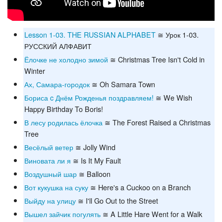
Lesson 1-03. THE RUSSIAN ALPHABET
≅ Урок 1-03.
РУССКИЙ АЛФАВИТ
Ёлочке не холодно зимой
≅ Christmas Tree Isn't Cold in
Winter
Ах, Самара-городок
≅ Oh Samara Town
Бориса c Днём Рожденья поздравляем!
≅ We Wish
Happy Birthday To Boris!
В лесу родилась ёлочка
≅ The Forest Raised a Christmas
Tree
Весёлый ветер
≅ Jolly Wind
Виновата ли я
≅ Is It My Fault
Воздушный шар
≅ Balloon
Вот кукушка на суку
≅ Here's a Cuckoo on a Branch
Выйду на улицу
≅ I'll Go Out to the Street
Вышел зайчик погулять
≅ A Little Hare Went for a Walk