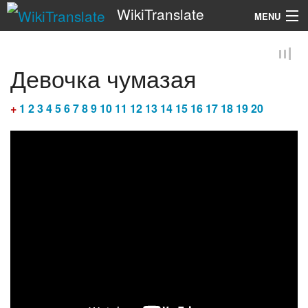
WikiTranslate
MENU
Search
Девочка чумазая
+
1
2
3
4
5
6
7
8
9
10
11
12
13
14
15
16
17
18
19
20