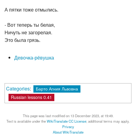
А пятки тоже отмылись.
- Вот теперь ты белая,
Ничуть не загорелая.
Это была грязь.
Девочка-рёвушка
Categories
:
Барто Агния Львовна
Russian lessons 0.41
This page was last modified on 13 December 2023, at 19:49.
Text is available under the
WikiTranslate CC License
; additional terms may apply.
Privacy
About WikiTranslate