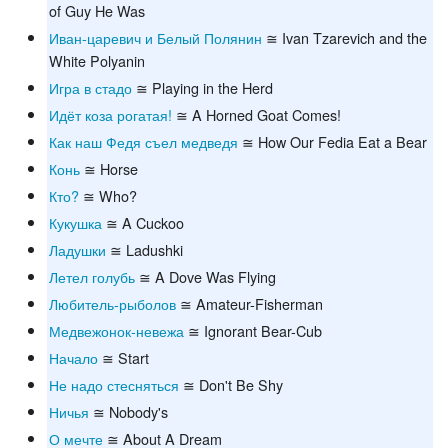
of Guy He Was
Иван-царевич и Белый Полянин
≅ Ivan Tzarevich and the
White Polyanin
Игра в стадо
≅ Playing in the Herd
Идёт коза рогатая!
≅ A Horned Goat Comes!
Как наш Федя съел медведя
≅ How Our Fedia Eat a Bear
Конь
≅ Horse
Кто?
≅ Who?
Кукушка
≅ A Cuckoo
Ладушки
≅ Ladushki
Летел голубь
≅ A Dove Was Flying
Любитель-рыболов
≅ Amateur-Fisherman
Медвежонок-невежа
≅ Ignorant Bear-Cub
Начало
≅ Start
Не надо стесняться
≅ Don't Be Shy
Ничья
≅ Nobody's
О мечте
≅ About A Dream