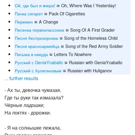
Ой, где был я вчера!
≅ Oh, Where Was I Yesterday!
Пачка сигарет
≅ Pack Of Cigarettes
Перемен
≅ A Change
Песенка первоклассника
≅ Song Of A First Grader
Песня беспризорника
≅ Song of the Homeless Child
Песня красноармейца
≅ Song of the Red Army Soldier
Письма в никуда
≅ Letters To Nowhere
Русский с GeniaYcaballo
≅ Russian with GeniaYcaballo
Русский с Хулигановым
≅ Russian with Huliganov
... further results
- Ах ты, девочка чумазая,
Где ты руки так измазала?
Чёрные ладошки;
На локтях - дорожки.
- Я на солнышке лежала,