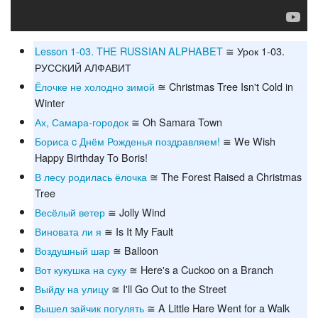
Lesson 1-03. THE RUSSIAN ALPHABET
≅ Урок 1-03.
РУССКИЙ АЛФАВИТ
Ёлочке не холодно зимой
≅ Christmas Tree Isn't Cold in
Winter
Ах, Самара-городок
≅ Oh Samara Town
Бориса c Днём Рожденья поздравляем!
≅ We Wish
Happy Birthday To Boris!
В лесу родилась ёлочка
≅ The Forest Raised a Christmas
Tree
Весёлый ветер
≅ Jolly Wind
Виновата ли я
≅ Is It My Fault
Воздушный шар
≅ Balloon
Вот кукушка на суку
≅ Here's a Cuckoo on a Branch
Выйду на улицу
≅ I'll Go Out to the Street
Вышел зайчик погулять
≅ A Little Hare Went for a Walk