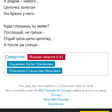
А рядом – никого...
Цепочка золотая
На брюхе у него.
Куда спешишь ты мимо?
Послушай, не греши -
Отдай цепь-цепь-цепочку,
А после уж спеши.
Categories
:
Russian lessons 0.41
Окуджава Булат Шалвович
Пожлаков Станислав Иванович
This page was last modified on 13 December 2023, at 19:49.
Text is available under the
WikiTranslate CC License
; additional terms may apply.
Privacy
About WikiTranslate
Disclaimers
MediaWiki
Powered by Semantic MediaWiki