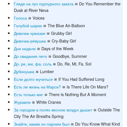
Глядя на луч пурпурного заката
≅ Do You Remember the
Dusk at River Neva
Голоса
≅ Voices
Голубой шарик
≅ The Blue Air-Balloon
Девочка чумазая
≅ Grubby Girl
Девочка-рёвушка
≅ Cry-Baby Girl
Дни недели
≅ Days of the Week
До свидания лето
≅ Goodbye, Summer
До, ре, ми, фа, соль
≅ Do, Re, Mi, Fa, Sol
Дубинушка
≅ Lumber
Если долго мучиться
≅ If You Had Suffered Long
Есть ли жизнь на Марсе?
≅ Is There Life On Mars?
Есть только миг
≅ There Is Nothing But A Moment
Журавли
≅ White Cranes
За городом в полях весною воздух дышит
≅ Outside The
City The Air Breaths Spring
Знайте, каким он парнем был
≅ Do You Know What Kind