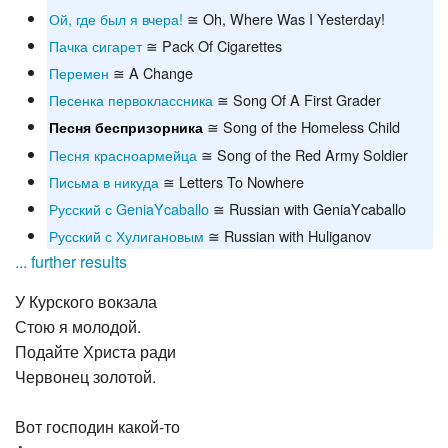
Ой, где был я вчера!
≅ Oh, Where Was I Yesterday!
Пачка сигарет
≅ Pack Of Cigarettes
Перемен
≅ A Change
Песенка первоклассника
≅ Song Of A First Grader
≅ Song of the Homeless Child
Песня беспризорника
Песня красноармейца
≅ Song of the Red Army Soldier
Письма в никуда
≅ Letters To Nowhere
Русский с GeniaYcaballo
≅ Russian with GeniaYcaballo
Русский с Хулигановым
≅ Russian with Huliganov
... further results
У Курского вокзала
Стою я молодой.
Подайте Христа ради
Червонец золотой.
Вот господин какой-то