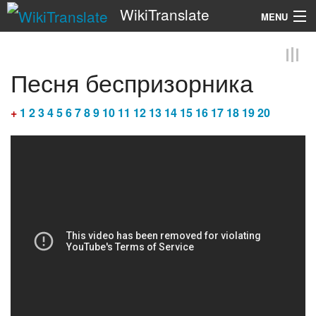
WikiTranslate
MENU
Search
Песня беспризорника
+
1
2
3
4
5
6
7
8
9
10
11
12
13
14
15
16
17
18
19
20