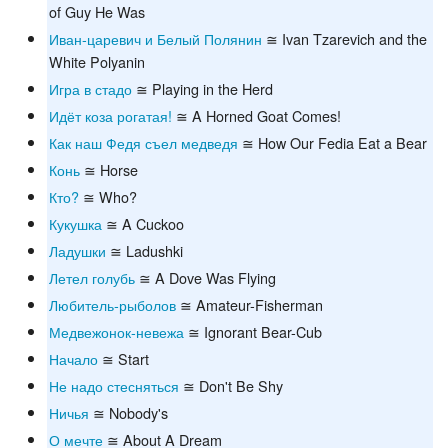
of Guy He Was
Иван-царевич и Белый Полянин
≅ Ivan Tzarevich and the
White Polyanin
Игра в стадо
≅ Playing in the Herd
Идёт коза рогатая!
≅ A Horned Goat Comes!
Как наш Федя съел медведя
≅ How Our Fedia Eat a Bear
Конь
≅ Horse
Кто?
≅ Who?
Кукушка
≅ A Cuckoo
Ладушки
≅ Ladushki
Летел голубь
≅ A Dove Was Flying
Любитель-рыболов
≅ Amateur-Fisherman
Медвежонок-невежа
≅ Ignorant Bear-Cub
Начало
≅ Start
Не надо стесняться
≅ Don't Be Shy
Ничья
≅ Nobody's
О мечте
≅ About A Dream