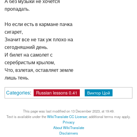
А без музыки не хочется
пропадать.
Но если есть в кармане пачка
сигарет,
Значит все не так уж плохо на
сегодняшний день.
И билет на самолет с
серебристым крылом,
Что, взлетая, оставляет земле
лишь тень.
Categories
:
Russian lessons 0.41
Виктор Цой
This page was last modified on 13 December 2023, at 19:49.
Text is available under the
WikiTranslate CC License
; additional terms may apply.
Privacy
About WikiTranslate
Disclaimers