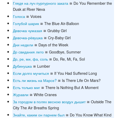
Глядя на луч пурпурного заката
≅ Do You Remember the
Dusk at River Neva
Голоса
≅ Voices
Голубой шарик
≅ The Blue Air-Balloon
Девочка чумазая
≅ Grubby Girl
Девочка-рёвушка
≅ Cry-Baby Girl
Дни недели
≅ Days of the Week
До свидания лето
≅ Goodbye, Summer
До, ре, ми, фа, соль
≅ Do, Re, Mi, Fa, Sol
Дубинушка
≅ Lumber
Если долго мучиться
≅ If You Had Suffered Long
Есть ли жизнь на Марсе?
≅ Is There Life On Mars?
Есть только миг
≅ There Is Nothing But A Moment
Журавли
≅ White Cranes
За городом в полях весною воздух дышит
≅ Outside The
City The Air Breaths Spring
Знайте, каким он парнем был
≅ Do You Know What Kind