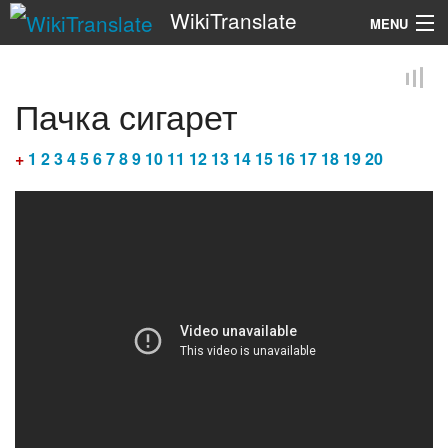
WikiTranslate
MENU
Search
Пачка сигарет
+
1
2
3
4
5
6
7
8
9
10
11
12
13
14
15
16
17
18
19
20