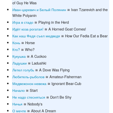
of Guy He Was
Иван-царевич и Белый Полянин
≅ Ivan Tzarevich and the
White Polyanin
Игра в стадо
≅ Playing in the Herd
Идёт коза рогатая!
≅ A Horned Goat Comes!
Как наш Федя съел медведя
≅ How Our Fedia Eat a Bear
Конь
≅ Horse
Кто?
≅ Who?
Кукушка
≅ A Cuckoo
Ладушки
≅ Ladushki
Летел голубь
≅ A Dove Was Flying
Любитель-рыболов
≅ Amateur-Fisherman
Медвежонок-невежа
≅ Ignorant Bear-Cub
Начало
≅ Start
Не надо стесняться
≅ Don't Be Shy
Ничья
≅ Nobody's
О мечте
≅ About A Dream