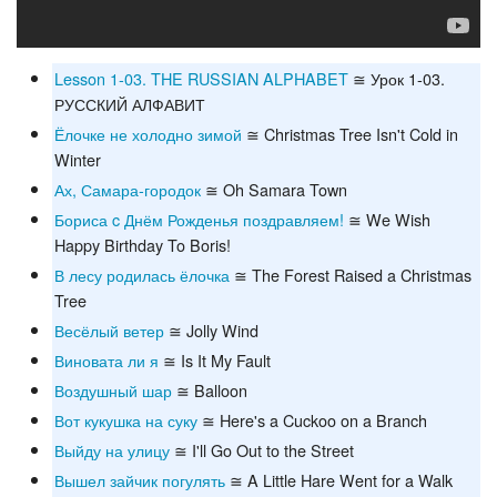
Lesson 1-03. THE RUSSIAN ALPHABET
≅ Урок 1-03.
РУССКИЙ АЛФАВИТ
Ёлочке не холодно зимой
≅ Christmas Tree Isn't Cold in
Winter
Ах, Самара-городок
≅ Oh Samara Town
Бориса c Днём Рожденья поздравляем!
≅ We Wish
Happy Birthday To Boris!
В лесу родилась ёлочка
≅ The Forest Raised a Christmas
Tree
Весёлый ветер
≅ Jolly Wind
Виновата ли я
≅ Is It My Fault
Воздушный шар
≅ Balloon
Вот кукушка на суку
≅ Here's a Cuckoo on a Branch
Выйду на улицу
≅ I'll Go Out to the Street
Вышел зайчик погулять
≅ A Little Hare Went for a Walk