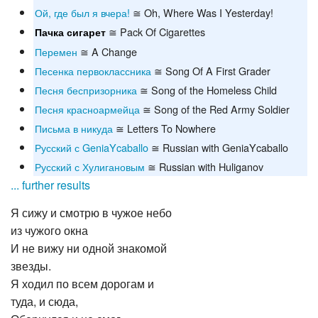
Ой, где был я вчера!
≅ Oh, Where Was I Yesterday!
≅ Pack Of Cigarettes
Пачка сигарет
Перемен
≅ A Change
Песенка первоклассника
≅ Song Of A First Grader
Песня беспризорника
≅ Song of the Homeless Child
Песня красноармейца
≅ Song of the Red Army Soldier
Письма в никуда
≅ Letters To Nowhere
Русский с GeniaYcaballo
≅ Russian with GeniaYcaballo
Русский с Хулигановым
≅ Russian with Huliganov
... further results
Я сижу и смотрю в чужое небо
из чужого окна
И не вижу ни одной знакомой
звезды.
Я ходил по всем дорогам и
туда, и сюда,