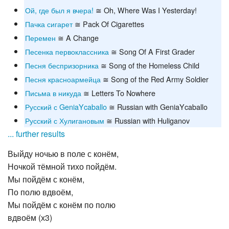
Ой, где был я вчера!
≅ Oh, Where Was I Yesterday!
Пачка сигарет
≅ Pack Of Cigarettes
Перемен
≅ A Change
Песенка первоклассника
≅ Song Of A First Grader
Песня беспризорника
≅ Song of the Homeless Child
Песня красноармейца
≅ Song of the Red Army Soldier
Письма в никуда
≅ Letters To Nowhere
Русский с GeniaYcaballo
≅ Russian with GeniaYcaballo
Русский с Хулигановым
≅ Russian with Huliganov
... further results
Выйду ночью в поле с конём,
Ночкой тёмной тихо пойдём.
Мы пойдём с конём,
По полю вдвоём,
Мы пойдём с конём по полю
вдвоём (х3)