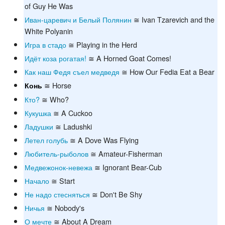
of Guy He Was
Иван-царевич и Белый Полянин
≅ Ivan Tzarevich and the
White Polyanin
Игра в стадо
≅ Playing in the Herd
Идёт коза рогатая!
≅ A Horned Goat Comes!
Как наш Федя съел медведя
≅ How Our Fedia Eat a Bear
≅ Horse
Конь
Кто?
≅ Who?
Кукушка
≅ A Cuckoo
Ладушки
≅ Ladushki
Летел голубь
≅ A Dove Was Flying
Любитель-рыболов
≅ Amateur-Fisherman
Медвежонок-невежа
≅ Ignorant Bear-Cub
Начало
≅ Start
Не надо стесняться
≅ Don't Be Shy
Ничья
≅ Nobody's
О мечте
≅ About A Dream