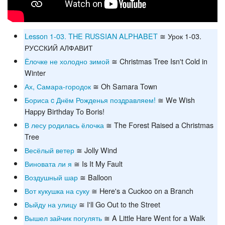
Lesson 1-03. THE RUSSIAN ALPHABET
≅ Урок 1-03.
РУССКИЙ АЛФАВИТ
Ёлочке не холодно зимой
≅ Christmas Tree Isn't Cold in
Winter
Ах, Самара-городок
≅ Oh Samara Town
Бориса c Днём Рожденья поздравляем!
≅ We Wish
Happy Birthday To Boris!
В лесу родилась ёлочка
≅ The Forest Raised a Christmas
Tree
Весёлый ветер
≅ Jolly Wind
Виновата ли я
≅ Is It My Fault
Воздушный шар
≅ Balloon
Вот кукушка на суку
≅ Here's a Cuckoo on a Branch
Выйду на улицу
≅ I'll Go Out to the Street
Вышел зайчик погулять
≅ A Little Hare Went for a Walk