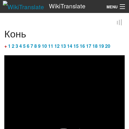
WikiTranslate
MENU
Search
Конь
+
1
2
3
4
5
6
7
8
9
10
11
12
13
14
15
16
17
18
19
20