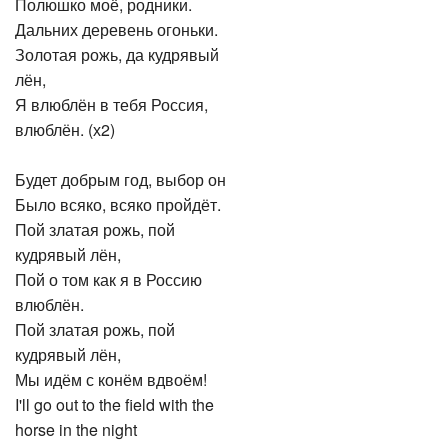
Полюшко моё, родники.
Дальних деревень огоньки.
Золотая рожь, да кудрявый
лён,
Я влюблён в тебя Россия,
влюблён. (х2)
Будет добрым год, выбор он
Было всяко, всяко пройдёт.
Пой златая рожь, пой
кудрявый лён,
Пой о том как я в Россию
влюблён.
Пой златая рожь, пой
кудрявый лён,
Мы идём с конём вдвоём!
I'll go out to the field with the
horse in the night