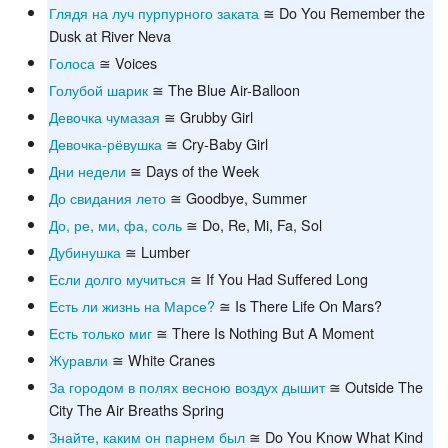
Глядя на луч пурпурного заката
≅ Do You Remember the
Dusk at River Neva
Голоса
≅ Voices
Голубой шарик
≅ The Blue Air-Balloon
Девочка чумазая
≅ Grubby Girl
Девочка-рёвушка
≅ Cry-Baby Girl
Дни недели
≅ Days of the Week
До свидания лето
≅ Goodbye, Summer
До, ре, ми, фа, соль
≅ Do, Re, Mi, Fa, Sol
Дубинушка
≅ Lumber
Если долго мучиться
≅ If You Had Suffered Long
Есть ли жизнь на Марсе?
≅ Is There Life On Mars?
Есть только миг
≅ There Is Nothing But A Moment
Журавли
≅ White Cranes
За городом в полях весною воздух дышит
≅ Outside The
City The Air Breaths Spring
Знайте, каким он парнем был
≅ Do You Know What Kind