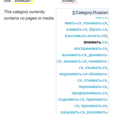
они
внимают
воймут
This category currently
[[:Category:Russian
contains no pages or media.
ловить
-
ся
,
иметь
-
ся
,
понимать
-
ся
,
взимать
-
ся
, (
брать
-
ся
,
взыскивать
-
искать
-
ся
),
внимать
-
ся
,
воспринимать
-
ся
,
вынимать
-
ся
,
донимать
-
ся
,
занимать
-
ся
,
нанимать
-
ся
,
изымать
-
ся
,
недонимать
-
ся
обнимать
-
ся
,
отнимать
-
ся
,
перенимать
-
ся
,
предпринимать
-
ся
,
поднимать
-
ся
,
принимать
-
ся
,
пронимать
-
ся
,
разымать
-
ся
,
разнимать
-