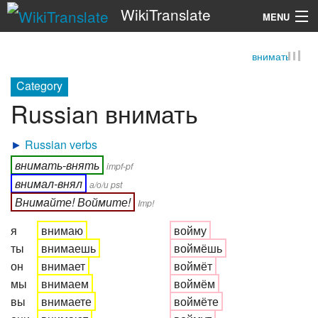
WikiTranslate
MENU
внимать
Search
Category
Russian внимать
►
Russian verbs
внимать-внять
impf-pf
внимал-внял
а/о/и pst
Внимайте! Воймите!
Imp!
я
внимаю
войму
ты
внимаешь
воймёшь
он
внимает
воймёт
мы
внимаем
воймём
вы
внимаете
воймёте